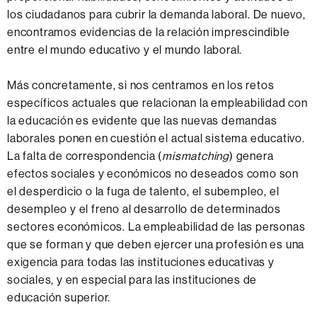
i
los ciudadanos para cubrir la demanda laboral. De nuevo,
g
encontramos evidencias de la relación imprescindible
a
entre el mundo educativo y el mundo laboral.
c
i
Más concretamente, si nos centramos en los retos
ó
específicos actuales que relacionan la empleabilidad con
n
la educación es evidente que las nuevas demandas
y
laborales ponen en cuestión el actual sistema educativo.
C
La falta de correspondencia (
mismatching
) genera
o
efectos sociales y económicos no deseados como son
n
el desperdicio o la fuga de talento, el subempleo, el
o
desempleo y el freno al desarrollo de determinados
c
sectores económicos. La empleabilidad de las personas
i
que se forman y que deben ejercer una profesión es una
m
exigencia para todas las instituciones educativas y
i
sociales, y en especial para las instituciones de
e
educación superior.
n