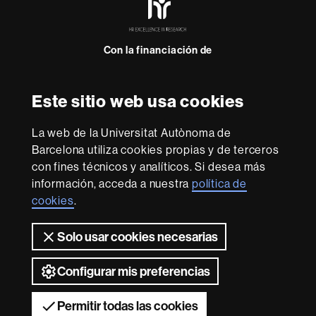
Excellence
in
Research
Con la financiación de
-
Euraxess
Este sitio web usa cookies
Sobre
esta
La web de la Universitat Autònoma de
web
Aviso legal
Protección de datos
Sobre el
Barcelona utiliza cookies propias y de terceros
con fines técnicos y analíticos. Si desea más
web
Accesibilidad web
Mapa del web UAB
información, acceda a nuestra
política de
Somos una universidad líder que imparte una docencia
cookies
.
de calidad y excelencia, diversificada, multidisciplinaria y
flexible, adecuada a las necesidades de la sociedad y
Solo usar cookies necesarias
adaptada a los nuevos modelos de la Europa del
conocimiento. La UAB es reconocida internacionalmente
por la calidad y el carácter innovador de su investigación.
Configurar mis preferencias
2026 Universitat Autònoma de Barcelona
Permitir todas las cookies