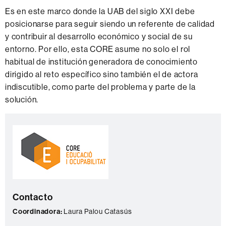
t
Es en este marco donde la UAB del siglo XXI debe
o
posicionarse para seguir siendo un referente de calidad
y contribuir al desarrollo económico y social de su
entorno. Por ello, esta CORE asume no solo el rol
habitual de institución generadora de conocimiento
dirigido al reto específico sino también el de actora
indiscutible, como parte del problema y parte de la
solución.
Información
C
complementaria
o
n
t
a
Contacto
c
t
Coordinadora:
Laura Palou Catasús