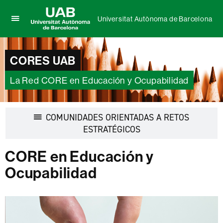
Universitat Autònoma de Barcelona
Clica
UAB
aquí
Universitat
para
Autònoma
CORES UAB
desplegar
de
el
Barcelona
menú
La Red CORE en Educación y Ocupabilidad
de
Universitat
Autònoma
COMUNIDADES ORIENTADAS A RETOS
de
Barcelona
Desplegar
ESTRATÉGICOS
la
navegación
CORE en Educación y
Ocupabilidad