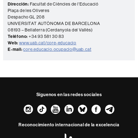
o
Dirección:
Facultat de Ciències de l'Educació
Plaça de les Oliveres
Despacho GL 208
UNIVERSITAT AUTÒNOMA DE BARCELONA
08193 – Bellaterra (Cerdanyola del Vallès)
Teléfono:
+34 93 581 30 83
Web:
www.uab.cat/core-educacio
E-mail:
core.educacio.ocupacio@uab.cat
Síguenos en las redes sociales
Instagram
TikTok
YouTube
LinkedIn
Bluesky
Faceboo
Teleg
Reconocimiento internacional de la excelencia
HR