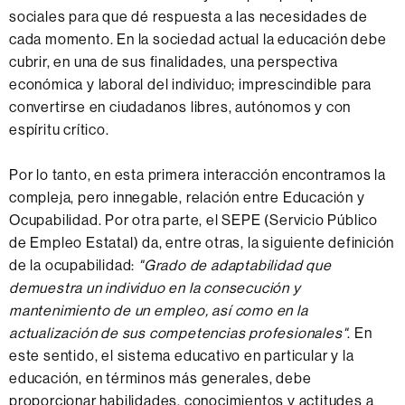
sociales para que dé respuesta a las necesidades de
C
cada momento. En la sociedad actual la educación debe
o
cubrir, en una de sus finalidades, una perspectiva
m
económica y laboral del individuo; imprescindible para
u
convertirse en ciudadanos libres, autónomos y con
n
espíritu crítico.
i
d
Por lo tanto, en esta primera interacción encontramos la
a
compleja, pero innegable, relación entre Educación y
d
Ocupabilidad. Por otra parte, el SEPE (Servicio Público
d
de Empleo Estatal) da, entre otras, la siguiente definición
e
de la ocupabilidad:
"Grado de adaptabilidad que
I
demuestra un individuo en la consecución y
n
mantenimiento de un empleo, así como en la
v
actualización de sus competencias profesionales"
. En
e
este sentido, el sistema educativo en particular y la
s
educación, en términos más generales, debe
t
proporcionar habilidades, conocimientos y actitudes a