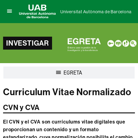
Universitat Autònoma de Barcelona
Clica
UAB
aquí
Universitat
para
Autònoma
desplegar
de
el
INVESTIGAR
Barcelona
menú
de
Universitat
Autònoma
de
Desplegar
EGRETA
Barcelona
la
navegación
Curriculum Vitae Normalizado
CVN y CVA
El CVN y el CVA son currículums vitae digitales que
proporcionan un contenido y un formato
estandarizado, cuya normalización posibilita el cambio