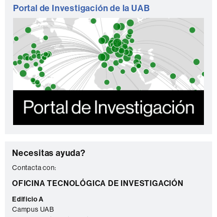
Portal de Investigación de la UAB
C
Necesitas ayuda?
o
Contacta con:
n
OFICINA TECNOLÓGICA DE INVESTIGACIÓN
t
Edificio A
a
Campus UAB