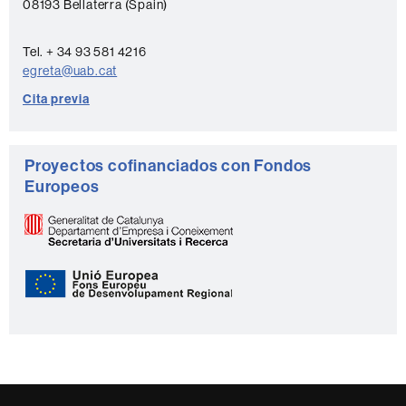
08193 Bellaterra (Spain)
c
t
Tel. + 34 93 581 4216
o
egreta@uab.cat
Cita previa
Proyectos cofinanciados con Fondos
Europeos