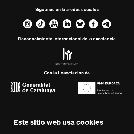
Síguenos en las redes sociales
Instagram
TikTok
YouTube
LinkedIn
Bluesky
Faceboo
Teleg
Reconocimiento internacional de la excelencia
HR
Excellence
in
Research
-
Con la financiación de
Euraxess
Sobre
esta
web
Aviso legal
Protección de datos
Sobre el
Este sitio web usa cookies
web
Accesibilidad web
Mapa del web UAB