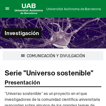
Universitat Autònoma de Barcelona
Clica
UAB
aquí
Universitat
para
Autònoma
desplegar
de
el
Investigación
Barcelona
menú
de
Universitat
Autònoma
de
Desplegar
COMUNICACIÓN Y DIVULGACIÓN
Barcelona
la
navegación
Serie "Universo sostenible"
Presentación
“Universo sostenible” es un proyecto en el que
investigadores de la comunidad científica universitaria
responden sobre algunos de los grandes temas de