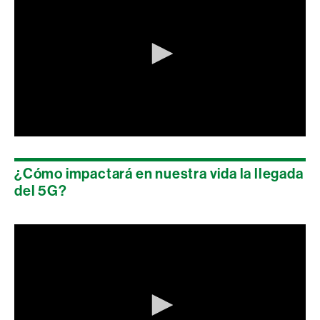
0
seconds
of
¿Cómo impactará en nuestra vida la llegada
0
seconds
del 5G?