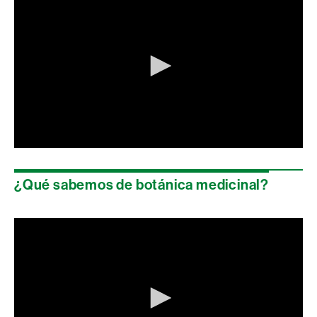
0
seconds
of
¿Qué sabemos de botánica medicinal?
0
seconds