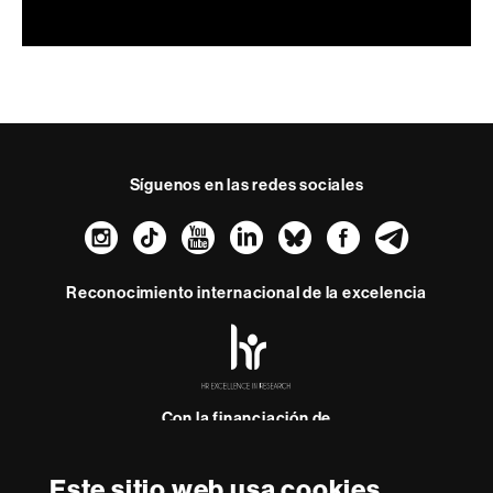
0
seconds
of
0
seconds
Síguenos en las redes sociales
Instagram
TikTok
YouTube
LinkedIn
Bluesky
Faceboo
Teleg
Reconocimiento internacional de la excelencia
HR
Excellence
in
Research
-
Con la financiación de
Euraxess
Este sitio web usa cookies