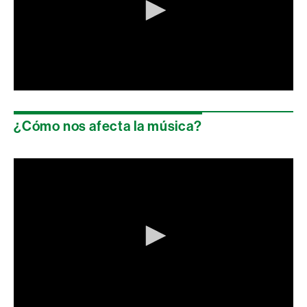
0
seconds
of
¿Cómo nos afecta la música?
0
seconds