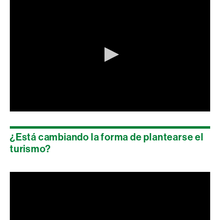
0
seconds
of
¿Está cambiando la forma de plantearse el
0
seconds
turismo?