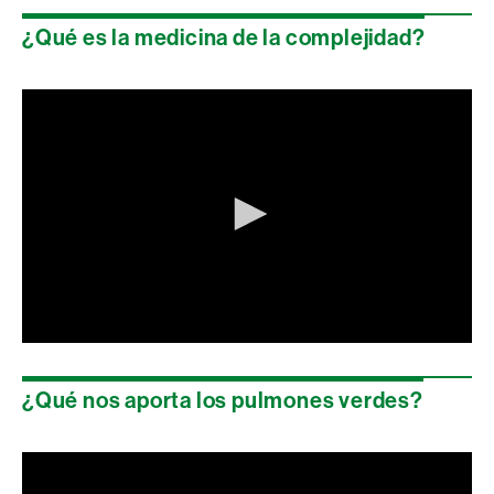
seconds
of
¿Qué es la medicina de la complejidad?
0
seconds
0
seconds
of
¿Qué nos aporta los pulmones verdes?
0
seconds