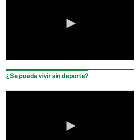
0
seconds
of
¿Se puede vivir sin deporte?
0
seconds