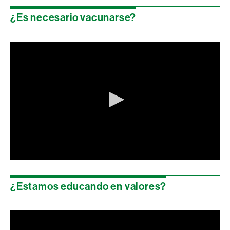
seconds
of
¿Es necesario vacunarse?
0
seconds
0
seconds
of
¿Estamos educando en valores?
0
seconds