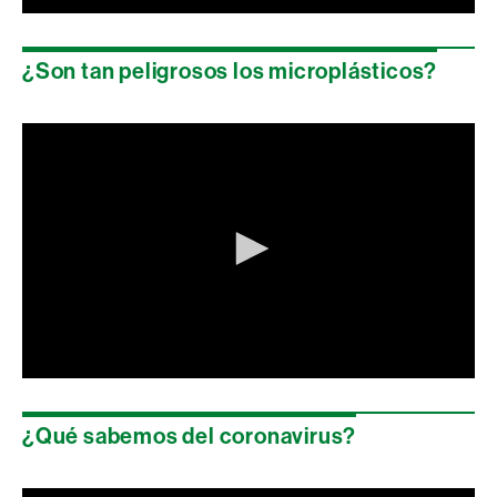
0
seconds
of
¿Son tan peligrosos los microplásticos?
0
seconds
0
seconds
of
¿Qué sabemos del coronavirus?
0
seconds