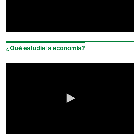
0
seconds
of
¿Qué estudia la economía?
0
seconds
0