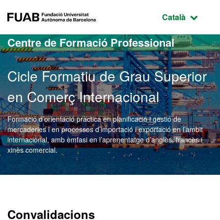
Ves al contingut principal
Ves a la navegació de la pàgina
FUAB Fundació Universitat Autònoma de Barcelona
Idioma selecci
Català
Centre de Formació Professional
Cicle Formatiu de Grau Superior
en Comerç Internacional
Formació d’orientació pràctica en planificació i gestió de
mercaderies i en processos d’importació i exportació en l’àmbit
internacional, amb èmfasi en l’aprenentatge d’anglès, francès i
xinès comercial.
Convalidacions