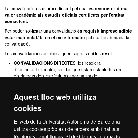
La convalidació és el procediment pel qual
es reconeix i dóna
valor acadèmic als estudis oficials certificats per l'entitat
competent.
Per poder sol·licitar una convalidació
és requisit imprescindible
estar matriculat/da en el cicle formatiu
pel qual es demana la
convalidació.
Les convalidacions es classifiquen segons qui les resol:
CONVALIDACIONS DIRECTES
: les resoldrà
directament el centre, són les que estan establertes en
els decrets dels currículums i normativa de
convalidacions.
CONVALIDACIONS SINGULARS
: són les
Aquest lloc web utilitza
convalidacions que no pot resoldre directament el
centre, i les resol la Direcció General de Formació
cookies
Professional Inicial i Ensenyaments de Règim Especial
(DGFPIERE).
El web de la Universitat Autònoma de Barcelona
Per a més informació sobre les convalidacions fes clic en aquest
utilitza cookies pròpies i de tercers amb finalitats
enllaç.
tècniques i analítiques. Si desitja més informació