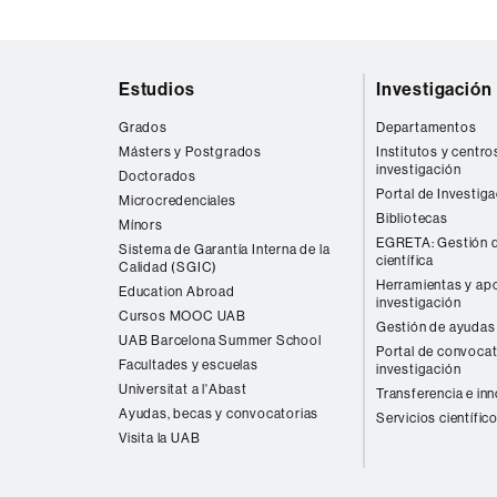
Mapa
Estudios
Investigación
web
Grados
Departamentos
Másters y Postgrados
Institutos y centro
investigación
Doctorados
Portal de Investig
Microcredenciales
Bibliotecas
Mínors
EGRETA: Gestión d
Sistema de Garantía Interna de la
científica
Calidad (SGIC)
Herramientas y apo
Education Abroad
investigación
Cursos MOOC UAB
Gestión de ayudas 
UAB Barcelona Summer School
Portal de convocat
Facultades y escuelas
investigación
Universitat a l'Abast
Transferencia e in
Ayudas, becas y convocatorias
Servicios científic
Visita la UAB