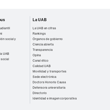
pus
La UAB
udiantil
La UAB en cifras
ni
Rankings
ión social y
Órganos de gobierno
Ciencia abierta
Transparencia
 la UAB
Opina
 social
Canal ético
Calidad UAB
Movilidad y transportes
Sede electrónica
Doctors Honoris Causa
Defensora universitaria
Directorio
Identidad e imagen corporativa