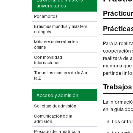
universitarios
Prácticum
Por ámbitos
Erasmus mundus y másters
Práctica
en inglés
Másters universitarios
Para la reali
online
cooperación c
Con movilidad
realizará de 
internacional
memoria que d
Todos los másters de la A a
partir del inf
la Z
Trabajos 
Acceso y admisión
La informació
Solicitud de admisión
en la guía do
Comunicación de la
Los criter
admisión
Prepago de la matrícula