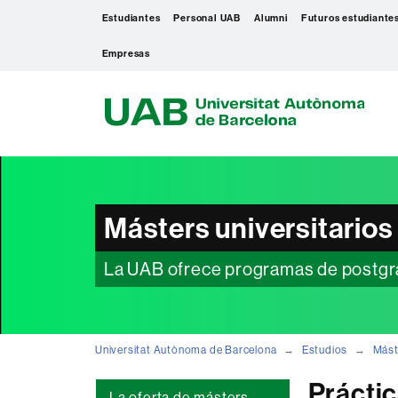
Estudiantes
Personal UAB
Alumni
Futuros estudiante
Empresas
U
A
B
Másters universitarios
La UAB ofrece programas de postgra
Universitat Autònoma de Barcelona
Estudios
Mást
Práctic
La oferta de másters