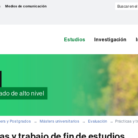
Buscar
s
Medios de comunicación
en
el
web
Estudios
Investigación
do de alto nivel
ers y Postgrados
Másters universitarios
Evaluación
Prácticas y t
as y trabajo de fin de estudios