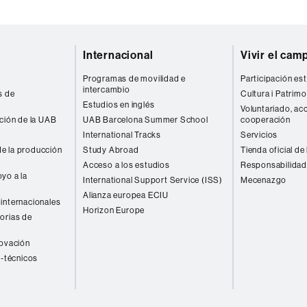
Internacional
Vivir el cam
Programas de movilidad e
Participación est
intercambio
s de
Cultura i Patrimo
Estudios en inglés
Voluntariado, acc
ación de la UAB
UAB Barcelona Summer School
cooperación
International Tracks
Servicios
e la producción
Study Abroad
Tienda oficial de
Acceso a los estudios
Responsabilidad
yo a la
International Support Service (ISS)
Mecenazgo
Alianza europea ECIU
internacionales
Horizon Europe
orias de
novación
o-técnicos