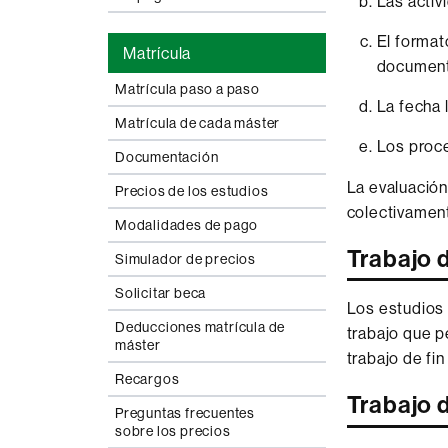
Las activ
El format
Matrícula
document
Matrícula paso a paso
La fecha 
Matrícula de cada máster
Los proce
Documentación
La evaluación
Precios de los estudios
colectivamen
Modalidades de pago
Trabajo d
Simulador de precios
Solicitar beca
Los estudios 
Deducciones matrícula de
trabajo que p
máster
trabajo de fi
Recargos
Trabajo d
Preguntas frecuentes
sobre los precios