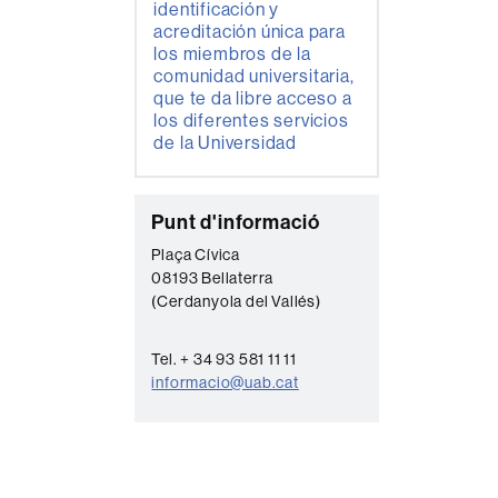
identificación y
acreditación única para
los miembros de la
comunidad universitaria,
que te da libre acceso a
los diferentes servicios
de la Universidad
C
Punt d'informació
o
Plaça Cívica
08193 Bellaterra
n
(Cerdanyola del Vallés)
t
a
Tel. + 34 93 581 11 11
c
informacio@uab.cat
t
o