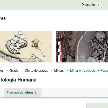
Directorio
ios
>
Grado
>
Oferta de grados
>
Mínors
>
Mínor en Evolución y Pale
ntología Humana
s
Proceso de admisión