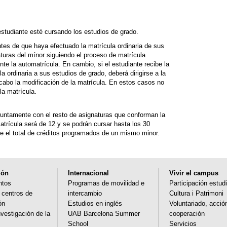
estudiante esté cursando los estudios de grado.
antes de que haya efectuado la matrícula ordinaria de sus
aturas del mínor siguiendo el proceso de matrícula
nte la automatrícula. En cambio, si el estudiante recibe la
a ordinaria a sus estudios de grado, deberá dirigirse a la
cabo la modificación de la matrícula. En estos casos no
la matrícula.
njuntamente con el resto de asignaturas que conforman la
atrícula será de 12 y se podrán cursar hasta los 30
re el total de créditos programados de un mismo minor.
ión
Internacional
Vivir el campus
ntos
Programas de movilidad e
Participación estudi
y centros de
intercambio
Cultura i Patrimoni
ón
Estudios en inglés
Voluntariado, acció
nvestigación de la
UAB Barcelona Summer
cooperación
School
Servicios