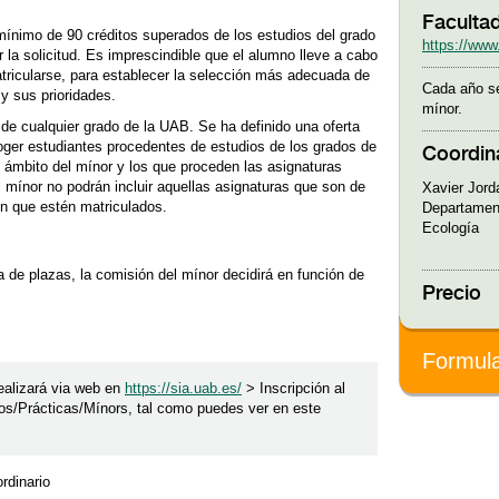
Facultad
mínimo de 90 créditos superados de los estudios del grado
https://www
la solicitud. Es imprescindible que el alumno lleve a cabo
atricularse, para establecer la selección más adecuada de
Cada año se
y sus prioridades.
mínor.
 de cualquier grado de la UAB. Se ha definido una oferta
oger estudiantes procedentes de estudios de los grados de
Coordin
 ámbito del mínor y los que proceden las asignaturas
mínor no podrán incluir aquellas asignaturas que son de
Xavier Jor
en que estén matriculados.
Departament
Ecología
 de plazas, la comisión del mínor decidirá en función de
Precio
Formula
realizará via web en
https://sia.uab.es/
> Inscripción al
ios/Prácticas/Mínors, tal como puedes ver en este
rdinario