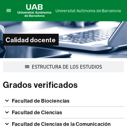
Universitat Autònoma de Barcelona
Clica
UAB
aquí
Universitat
para
Autònoma
desplegar
de
Calidad docente
el
Barcelona
menú
de
Universitat
Autònoma
Desplegar
ESTRUCTURA DE LOS ESTUDIOS
de
la
Barcelona
navegación
Grados verificados
Facultad de Biociencias
Facultad de Ciencias
Facultad de Ciencias de la Comunicación