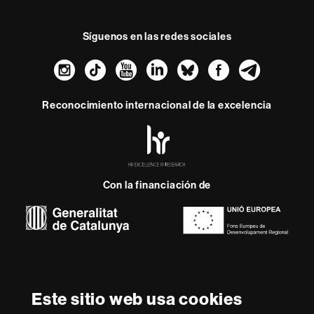
Síguenos en las redes sociales
Instagram
TikTok
YouTube
LinkedIn
Bluesky
Faceboo
Teleg
Reconocimiento internacional de la excelencia
HR
Excellence
in
Research
Con la financiación de
-
Euraxess
Sobre
esta
web
Aviso legal
Protección de datos
Sobre el
Este sitio web usa cookies
web
Accesibilidad web
Mapa del web UAB