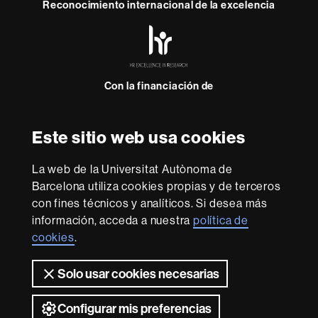
Reconocimiento internacional de la excelencia
HR
Excellence
in
Research
Con la financiación de
-
Euraxess
Este sitio web usa cookies
Sobre
esta
La web de la Universitat Autònoma de
web
Aviso legal
Protección de datos
Sobre el
Barcelona utiliza cookies propias y de terceros
con fines técnicos y analíticos. Si desea más
web
Accesibilidad web
Mapa del web UAB
información, acceda a nuestra
política de
Somos una universidad líder que imparte una docencia
cookies
.
de calidad y excelencia, diversificada, multidisciplinaria y
flexible, adecuada a las necesidades de la sociedad y
Solo usar cookies necesarias
adaptada a los nuevos modelos de la Europa del
conocimiento. La UAB es reconocida internacionalmente
por la calidad y el carácter innovador de su investigación.
Configurar mis preferencias