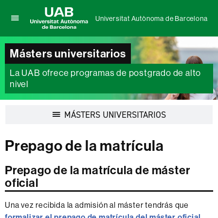
Universitat Autònoma de Barcelona
Clica
UAB
aquí
Universitat
para
Másters universitarios
Autònoma
desplegar
de
el
La UAB ofrece programas de postgrado de alto
Barcelona
menú
nivel
de
Universitat
Autònoma
Desplegar
MÁSTERS UNIVERSITARIOS
de
la
Barcelona
navegación
Prepago de la matrícula
Prepago de la matrícula de máster
oficial
Una vez recibida la admisión al máster tendrás que
formalizar el prepago de matrícula del máster oficial.