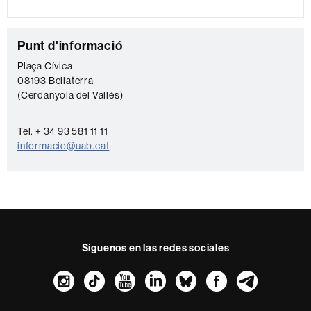
C
Punt d'informació
o
Plaça Cívica
08193 Bellaterra
n
(Cerdanyola del Vallés)
t
a
Tel. + 34 93 581 11 11
c
informacio@uab.cat
t
o
Síguenos en las redes sociales
Instagram
TikTok
YouTube
LinkedIn
Bluesky
Faceboo
Teleg