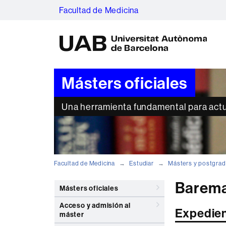
Facultad de Medicina
U
A
B
Másters oficiales
Una herramienta fundamental para actu
Facultad de Medicina
Estudiar
Másters y postgra
Baremac
Másters oficiales
Acceso y admisión al
Expedie
máster