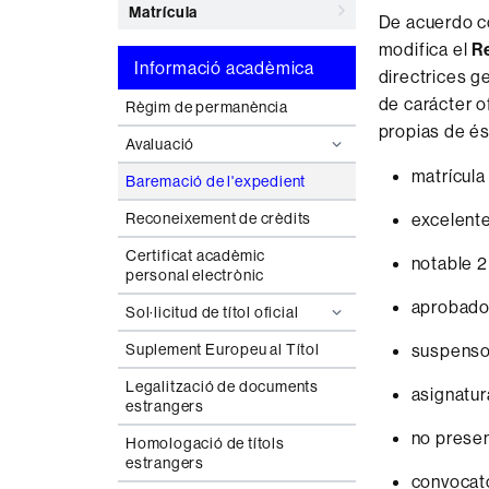
Matrícula
De acuerdo co
modifica el
R
Informació acadèmica
directrices g
de carácter o
Règim de permanència
propias de és
Avaluació
matrícula
Baremació de l'expedient
excelent
Reconeixement de crèdits
Certificat acadèmic
notable 2
personal electrònic
aprobado
Sol·licitud de títol oficial
suspenso
Suplement Europeu al Títol
Legalització de documents
asignatur
estrangers
no presen
Homologació de títols
estrangers
convocato