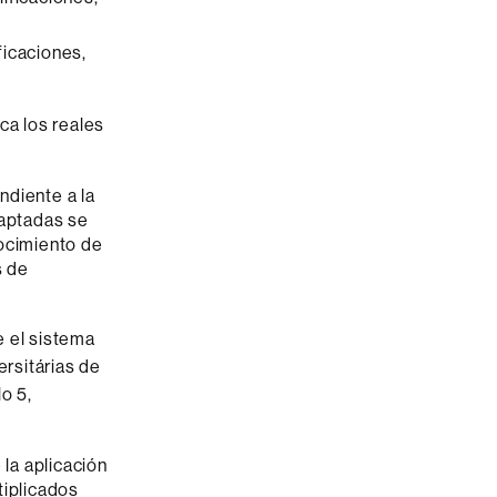
ficaciones,
ica los reales
ndiente a la
daptadas se
nocimiento de
s de
e el sistema
ersitárias de
lo 5,
la aplicación
tiplicados