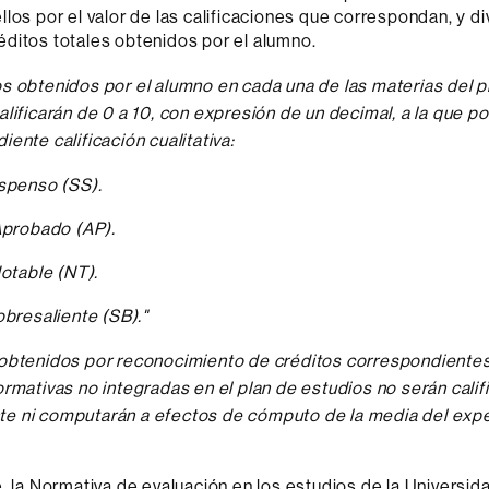
los por el valor de las calificaciones que correspondan, y di
ditos totales obtenidos por el alumno.
s obtenidos por el alumno en cada una de las materias del p
alificarán de 0 a 10, con expresión de un decimal, a la que p
ente calificación cualitativa:
spenso (SS).
Aprobado (AP).
Notable (NT).
obresaliente (SB)."
 obtenidos por reconocimiento de créditos correspondientes
ormativas no integradas en el plan de estudios no serán cali
e ni computarán a efectos de cómputo de la media del exp
e, la Normativa de evaluación en los estudios de la Univers