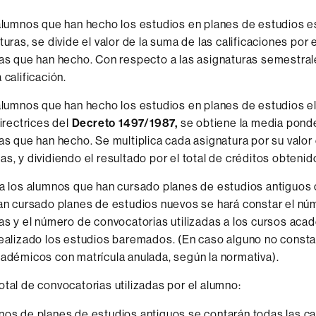
alumnos que han hecho los estudios en planes de estudios e
turas, se divide el valor de la suma de las calificaciones por
as que han hecho. Con respecto a las asignaturas semestrale
 calificación.
alumnos que han hecho los estudios en planes de estudios 
directrices del
Decreto 1497/1987,
se obtiene la media pond
as que han hecho. Se multiplica cada asignatura por su valor 
s, y dividiendo el resultado por el total de créditos obtenid
a los alumnos que han cursado planes de estudios antiguos
an cursado planes de estudios nuevos se hará constar el núm
as y el número de convocatorias utilizadas a los cursos aca
ealizado los estudios baremados. (En caso alguno no consta
adémicos con matrícula anulada, según la normativa).
tal de convocatorias utilizadas por el alumno:
nos de planes de estudios antiguos se contarán todas las cal