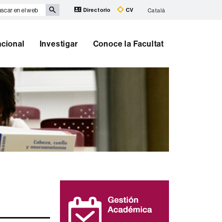
scar
Directorio
CV
Català
eb
acional
Investigar
Conoce la Facultat
Información
complementaria