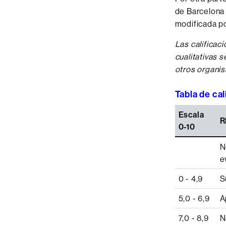
de Barcelona
modificada po
Las calificac
cualitativas 
otros organis
Tabla de ca
Escala
R
0-10
N
e
0 - 4,9
S
5,0 - 6,9
A
7,0 - 8,9
N