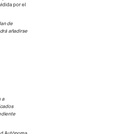
vidida por el
lan de
odrá añadirse
 a
ficados
ediente
idad Autónoma