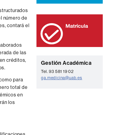
structurados
 el número de
s, contará el
elaborados
erada de las
en créditos,
C
Gestión Académica
os.
o
Tel. 93 581 19 02
ga.medicina@uab.es
n
 como para
ero total de
t
démicos en
a
rán los
c
t
o
ificaciones,