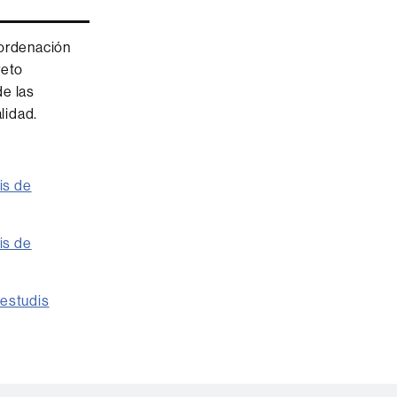
 ordenación
reto
de las
lidad.
is de
is de
'estudis