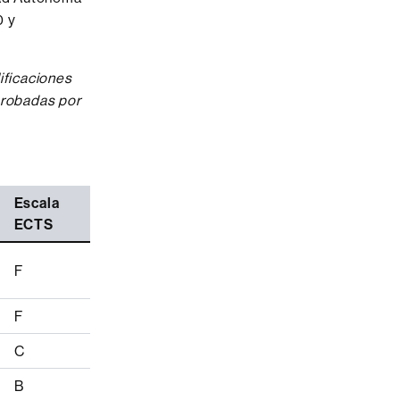
0 y
ificaciones
aprobadas por
Escala
ECTS
F
F
C
B