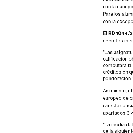
con la excepc
Para los alum
con la excepc
El
RD 1044/
decretos men
"Las asignatu
calificación 
computará la 
créditos en q
ponderación.
Así mismo, e
europeo de cr
carácter ofici
apartados 3 y 
"La media del
de la siguien