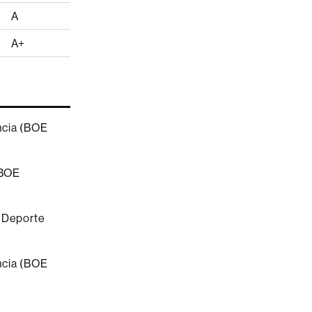
A
A+
ncia (BOE
(BOE
y Deporte
ncia (BOE