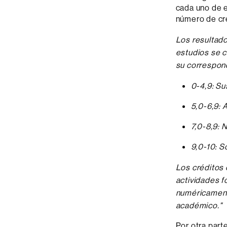
cada uno de el
número de cré
Los resultado
estudios se c
su correspondi
0-4,9: Su
5,0-6,9: 
7,0-8,9: 
9,0-10: S
Los créditos
actividades f
numéricament
académico."
Por otra part