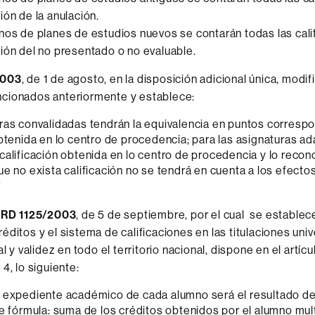
ión de la anulación.
nos de planes de estudios nuevos se contarán todas las cali
ión del no presentado o no evaluable.
2003
, de 1 de agosto, en la disposición adicional única, modif
cionados anteriormente y establece:
ras convalidadas tendrán la equivalencia en puntos correspo
obtenida en lo centro de procedencia; para las asignaturas a
calificación obtenida en lo centro de procedencia y lo reco
ue no exista calificación no se tendrá en cuenta a los efecto
"
l
RD 1125/2003
, de 5 de septiembre, por el cual se establec
éditos y el sistema de calificaciones en las titulaciones univ
al y validez en todo el territorio nacional, dispone en el artícu
4, lo siguiente:
 expediente académico de cada alumno será el resultado de 
te fórmula: suma de los créditos obtenidos por el alumno mul