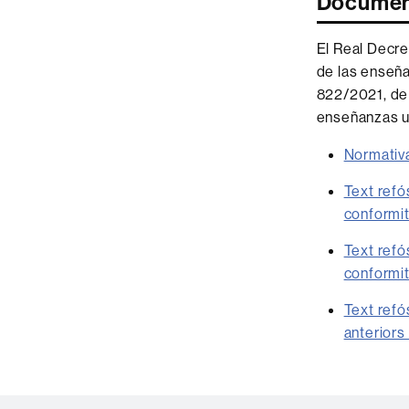
Document
El Real Decre
de las enseña
822/2021, de 
enseñanzas un
Normativa
Text refó
conformi
Text refó
conformi
Text refó
anteriors