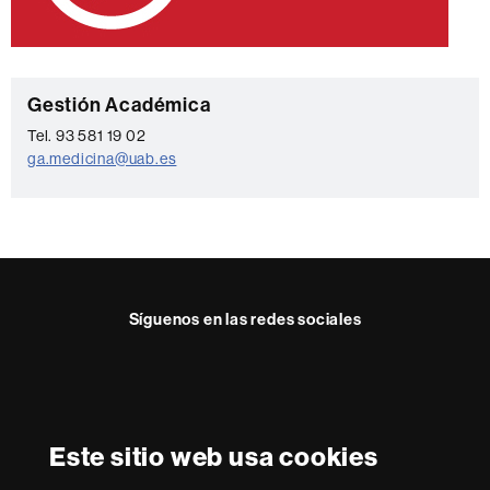
C
Gestión Académica
o
Tel. 93 581 19 02
ga.medicina@uab.es
n
t
a
c
t
Síguenos en las redes sociales
o
Reconocimiento internacional de la excelencia
HR
Este sitio web usa cookies
Excellence
in