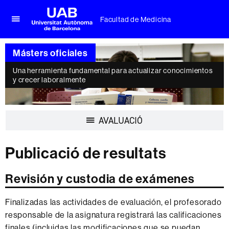
Facultad de Medicina
Clica
UAB
aquí
Universitat
para
Másters oficiales
Autònoma
desplegar
de
el
Una herramienta fundamental para actualizar conocimientos
Barcelona
y crecer laboralmente
menú
de
Facultad
de
Desplegar
AVALUACIÓ
Medicina
la
navegación
Publicació de resultats
Revisión y custodia de exámenes
Finalizadas las actividades de evaluación, el profesorado
responsable de la asignatura registrará las calificaciones
finales (incluidas las modificaciones que se puedan