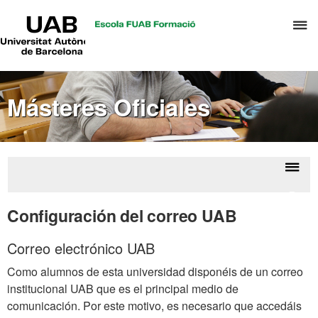
UAB
C
Universitat
Autònoma
a
de
p
Barcelona
d
Másteres Oficiales
el
m
d
A
y
Despl
Recur
G
la
para
Configuración del correo UAB
d
estu
naveg
D
Correo electrónico UAB
Como alumnos de esta universidad disponéis de un correo
institucional UAB que es el principal medio de
comunicación. Por este motivo, es necesario que accedáis