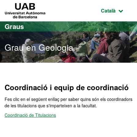
Ves al contingut principal
Ves a la navegació de la pàgina
UAB Universitat Autònoma de Barcelona
Idioma selecci
Català
Graus
Grau en Geologia
Grau en Geologia
Coordinació i equip de coordinació
Fes clic en el següent enllaç per saber quins són els coordinadors
de les titulacions que s'imparteixen a la facultat.
Coordinació de Titulacions