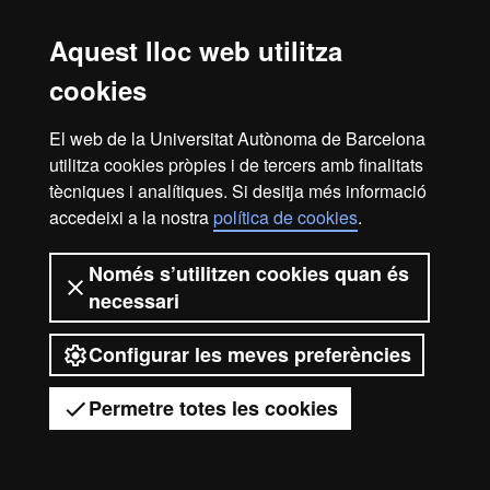
Currículum del professorat
Aquest lloc web utilitza
cookies
2026 Universitat Autònoma de
El web de la Universitat Autònoma de Barcelona
Barcelona
utilitza cookies pròpies i de tercers amb finalitats
tècniques i analítiques. Si desitja més informació
accedeixi a la nostra
política de cookies
.
Només s’utilitzen cookies quan és
necessari
Configurar les meves preferències
Permetre totes les cookies
Tens dubtes?
Desplegar el menú mòbil