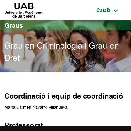
Ves al contingut principal
Ves a la navegació de la pàgina
UAB Universitat Autònoma de Barcelona
Idioma selecci
Català
Graus
Grau en Criminologia i Grau en
Dret
Grau en Criminologia i Gr
Coordinació i equip de coordinació
María Carmen Navarro Villanueva
Professorat