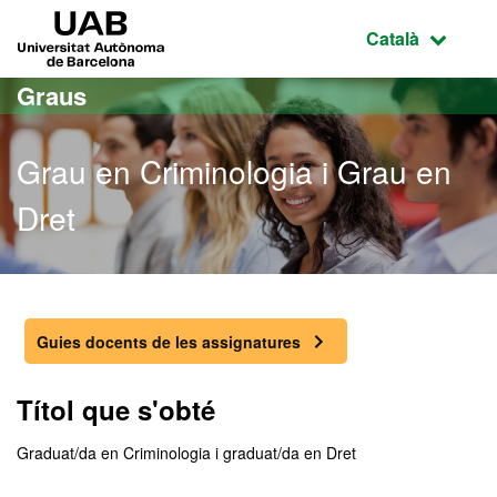
Ves al contingut principal
Ves a la navegació de la pàgina
UAB Universitat Autònoma de Barcelona
Idioma selecci
Català
Graus
Grau en Criminologia i Grau en
Dret
Grau en Criminologia i Gr
Guies docents de les assignatures
Títol que s'obté
Graduat/da en Criminologia i graduat/da en Dret