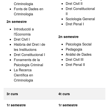
Dret Civil II
Criminologia
Dret Constitucional
Fonts de Dades en
II
Criminologia
Sociologia General
2n semestre
Dret Penal I
Introducció a
l'Economia
2n semestre
Dret Civil I
Psicologia Social
Història del Dret i de
Pedagogia
les Institucions
Anàlisi de Dades
Dret Constitucional I
Dret Civil III
Fonaments de la
Dret Penal II
Psicologia Criminal
La Recerca
Científica en
Criminologia
3r curs
4t curs
1r semestre
1r semestre