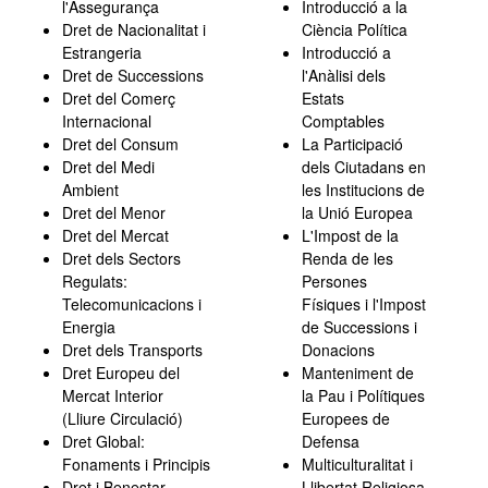
l'Assegurança
Introducció a la
Dret de Nacionalitat i
Ciència Política
Estrangeria
Introducció a
Dret de Successions
l'Anàlisi dels
Dret del Comerç
Estats
Internacional
Comptables
Dret del Consum
La Participació
Dret del Medi
dels Ciutadans en
Ambient
les Institucions de
Dret del Menor
la Unió Europea
Dret del Mercat
L'Impost de la
Dret dels Sectors
Renda de les
Regulats:
Persones
Telecomunicacions i
Físiques i l'Impost
Energia
de Successions i
Dret dels Transports
Donacions
Dret Europeu del
Manteniment de
Mercat Interior
la Pau i Polítiques
(Lliure Circulació)
Europees de
Dret Global:
Defensa
Fonaments i Principis
Multiculturalitat i
Dret i Benestar
Llibertat Religiosa