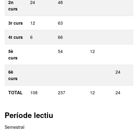
2n
24
48
curs
3r curs
12
63
4t curs
6
66
5è
54
12
curs
6è
24
curs
TOTAL
108
237
12
24
Període lectiu
Semestral