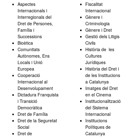
Aspectes
Fiscalitat
Internacionals i
Internacional
Interregionals del
Gènere i
Dret de Persones,
Criminologia
Família i
Gènere i Dret
Successions
Gestió dels Litigis
Bioètica
Civils
Comunitats
Història de les
Autònomes, Ens
Cultures
Locals i Unió
Jurídiques
Europea
Història del Dret i
Cooperació
de les Institucions
Internacional al
a Catalunya
Desenvolupament
Imatges del Dret
Dictadura Franquista
en el Cinema
i Transició
Institucionalització
Democràtica
del Sistema
Dret de Família
Internacional
Dret de la Seguretat
Institucions
Social
Polítiques de
Dret de
Catalunya