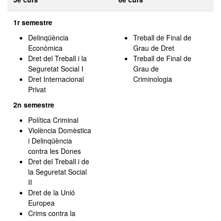
1r semestre
Delinqüència
Treball de Final de
Econòmica
Grau de Dret
Dret del Treball i la
Treball de Final de
Seguretat Social I
Grau de
Dret Internacional
Criminologia
Privat
2n semestre
Política Criminal
Violència Domèstica
i Delinqüència
contra les Dones
Dret del Treball i de
la Seguretat Social
II
Dret de la Unió
Europea
Crims contra la