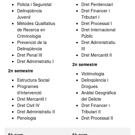
Policia i Seguretat
Dret Penitenciari
Delinqüència
Dret Financer i
Juvenil
Tributari I
Mètodes Qualitatius
Dret Processal I
de Recerca en
Dret Internacional
Criminologia
Públic
Prevenció de la
Dret Administratiu
Delinqüència
III
Dret Penal III
Dret Mercantil II
Dret Administratiu I
2n semestre
2n semestre
Victimologia
Estructura Social
Delinqüència i
Programes
Drogues
d'Intervenció
Anàlisi Geogràfica
Dret Mercantil I
del Delicte
Dret Civil IV
Dret Financer i
Dret Administratiu II
Tributari II
Penologia
Dret Processal II
5è curs
6è curs