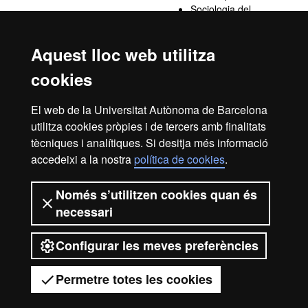
Sociologia del
Dret
Teoria de l'Estat
Aquest lloc web utilitza
Tutela Judicial i
Processos de
cookies
Família
Tutela Judicial i
El web de la Universitat Autònoma de Barcelona
Solució
Alternativa de
utilitza cookies pròpies i de tercers amb finalitats
Conflictes
tècniques i analítiques. Si desitja més informació
accedeixi a la nostra
política de cookies
.
Excepcionalment, es poden cursar durant el segon semestre.
Només s’utilitzen cookies quan és
necessari
Configurar les meves preferències
2026 Universitat Autònoma de
Barcelona
Permetre totes les cookies
Tens dubtes?
Desplegar el menú mòbil