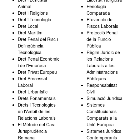
Animal
Penologia
Dret i Religions
Comparada
Dret i Tecnologia
Prevenció de
Dret Local
Riscos Laborals
Dret Marítim
Protecció Penal
Dret Penal del Risc i
de la Funció
Delinqüència
Pública
Tecnològica
Règim Jurídic de
Dret Penal Econòmic
les Relacions
i de l'Empresa
Laborals a les
Dret Privat Europeu
Administracions
Dret Processal
Públiques
Laboral
Responsabilitat
Dret Urbanístic
Civil
Drets Fonamentals
Simulació Jurídica
Drets i Tecnologies
Sistemes
en l'Àmbit de les
Constitucionals
Relacions Laborals
Comparats a la
El Mètode del Cas:
Unió Europea
Jurisprudència
Sistemes Jurídics
Romana
Contemporanis