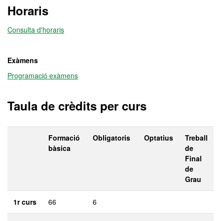
Horaris
Consulta d'horaris
Exàmens
Programació exàmens
Taula de crèdits per curs
Formació
Obligatoris
Optatius
Treball
bàsica
de
Final
de
Grau
1r curs
66
6