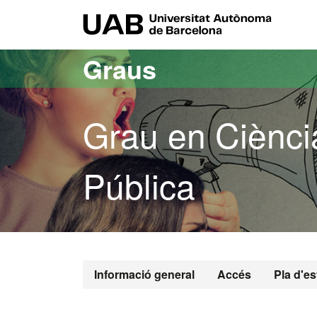
Ves al contingut principal
Ves a la navegació de la pàgina
UAB Uni
Graus
Grau en Ciència
Pública
Grau en Ciènci
Informació general
Accés
Pla d'es