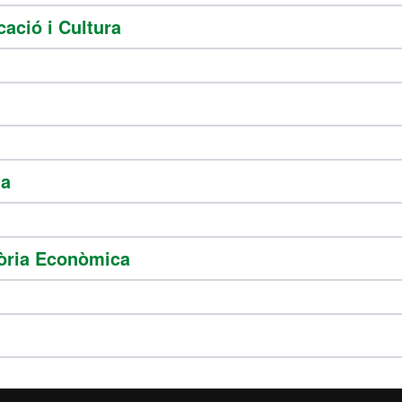
ació i Cultura
da
tòria Econòmica