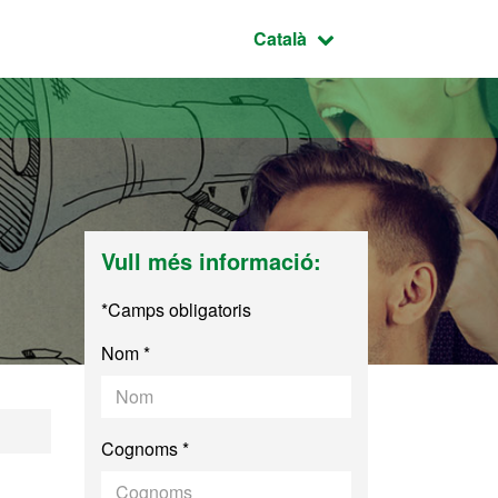
Idioma seleccionat:
Català
Vull més informació:
*Camps obligatoris
Nom *
 Pública
Cognoms *