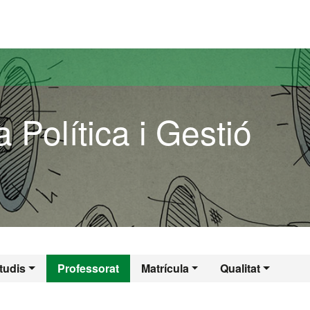
versitat Autònoma de Barcelona
 Política i Gestió
a Política i Gestió
tudis
Professorat
Matrícula
Qualitat