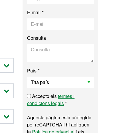
E-mail *
Consulta
País *
Accepto els
termes i
condicions legals
*
Aquesta pàgina està protegida
per reCAPTCHA i hi apliquen
la
Política de privacitat
i els