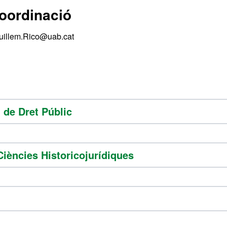
coordinació
uillem.Rico@uab.cat
 de Dret Públic
Ciències Historicojurídiques