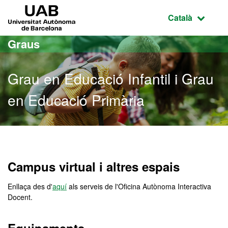
Ves al contingut principal
Ves a la navegació de la pàgina
UAB Universitat Autònoma de Barcelona
Idioma selecci
Català
Graus
Grau en Educació Infantil i Grau
en Educació Primària
Grau en Educació Infantil
Campus virtual i altres espais
Enllaça des d'
aquí
als serveis de l'Oficina Autònoma Interactiva
Docent.