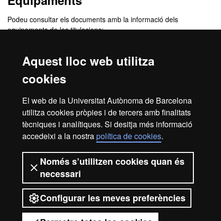
Equipaments
Podeu consultar els documents amb la informació dels
equipaments de les titulacions:
Grau en Educació Infantil
Grau en Educació Primària
Aquest lloc web utilitza
cookies
Material recomanat a l’estudiant
El web de la Universitat Autònoma de Barcelona
Pots consultar
aquí
tot el que fa referència al material recomanat
utilitza cookies pròpies i de tercers amb finalitats
a l'estudiant (normes d'ús, material de laboratori, etc.).
tècniques i analítiques. Si desitja més informació
accedeixi a la nostra
política de cookies
.
Avís legal
Protecció de dades
Sobre el web
Només s’utilitzen cookies quan és
necessari
Accessibilitat web
Mapa del web UAB
Configurar les meves preferències
2026 Universitat Autònoma de
Barcelona