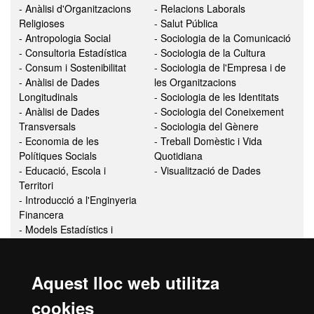
- Anàlisi d'Organitzacions
- Relacions Laborals
Religioses
- Salut Pública
- Antropologia Social
- Sociologia de la Comunicació
- Consultoria Estadística
- Sociologia de la Cultura
- Consum i Sostenibilitat
- Sociologia de l'Empresa i de
- Anàlisi de Dades
les Organitzacions
Longitudinals
- Sociologia de les Identitats
- Anàlisi de Dades
- Sociologia del Coneixement
Transversals
- Sociologia del Gènere
- Economia de les
- Treball Domèstic i Vida
Polítiques Socials
Quotidiana
- Educació, Escola i
- Visualització de Dades
Territori
- Introducció a l'Enginyeria
Financera
- Models Estadístics i
Psicomètrics
- Política Educativa
- Pràctiques Externes /12
Aquest lloc web utilitza
cr.
- Pràctiques Professionals
cookies