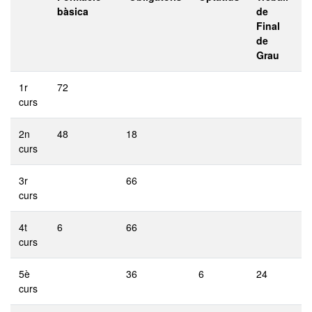
bàsica
de
Final
de
Grau
1r
72
curs
2n
48
18
curs
3r
66
curs
4t
6
66
curs
5è
36
6
24
curs