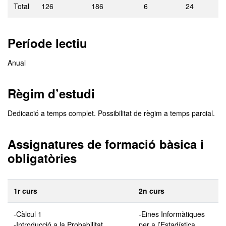
Total
126
186
6
24
Període lectiu
Anual
Règim d’estudi
Dedicació a temps complet. Possibilitat de règim a temps parcial.
Assignatures de formació bàsica i
obligatòries
1r curs
2n curs
-Càlcul 1
-Eines Informàtiques
-Introducció a la Probabilitat
per a l’Estadística