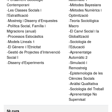
Contemporani
-Mètodes Bayesians
-Les Classes Socials i
-Mètodes Numèrics i
l’Estratificació
Optimització
-Mostreig i Disseny d'Enquestes
-Teoria Sociològica
-Política Social, Família i
Macro
Migracions (anual)
-El Canvi Social i la
-Processos Estocàstics
Globalització
-Models Lineals 1
-Sociologia de
-El Gènere i l’Etnicitat
l’Educació
-Gestió de Projectes d’Intervenció
-Aprenentatge
Social I
Automàtic 2
-Disseny d'Experiments
-Simulació i
Remostreig
-Epistemologia de les
Ciències Socials
-Anàlisi Qualitativa
-Sociologia del Treball
-Aprenentatge No
Supervisat
5è curs