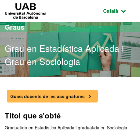
Ves al contingut principal
Ves a la navegació de la pàgina
UAB Universitat Autònoma de Barcelona
Idioma selecci
Català
Graus
Grau en Estadística Aplicada i
Grau en Sociologia
Grau en Estadística Aplic
Guies docents de les assignatures
Títol que s'obté
Graduat/da en Estadística Aplicada i graduat/da en Sociologia