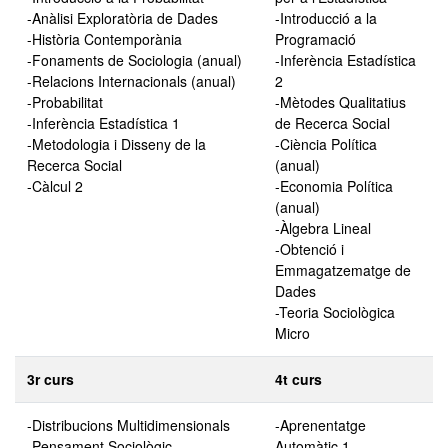
-Anàlisi Exploratòria de Dades
-Introducció a la
-Història Contemporània
Programació
-Fonaments de Sociologia (anual)
-Inferència Estadística
-Relacions Internacionals (anual)
2
-Probabilitat
-Mètodes Qualitatius
-Inferència Estadística 1
de Recerca Social
-Metodologia i Disseny de la
-Ciència Política
Recerca Social
(anual)
-Càlcul 2
-Economia Política
(anual)
-Àlgebra Lineal
-Obtenció i
Emmagatzematge de
Dades
-Teoria Sociològica
Micro
3r curs
4t curs
-Distribucions Multidimensionals
-Aprenentatge
-Pensament Sociològic
Automàtic 1