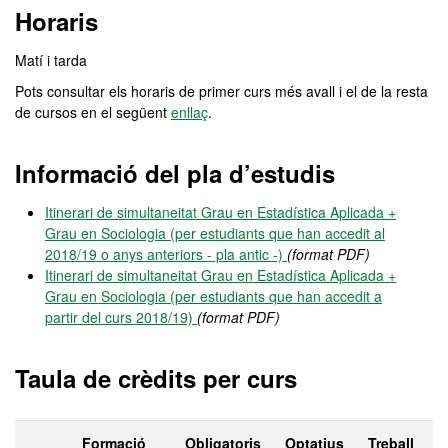
Horaris
Matí i tarda
Pots consultar els horaris de primer curs més avall i el de la resta
de cursos en el següent
enllaç
.
Informació del pla d’estudis
Itinerari de simultaneitat Grau en Estadística Aplicada +
Grau en Sociologia (per estudiants que han accedit al
2018/19 o anys anteriors - pla antic -)
(format PDF)
Itinerari de simultaneitat Grau en Estadística Aplicada +
Grau en Sociologia (per estudiants que han accedit a
partir del curs 2018/19)
(format PDF)
Taula de crèdits per curs
Formació
Obligatoris
Optatius
Treball