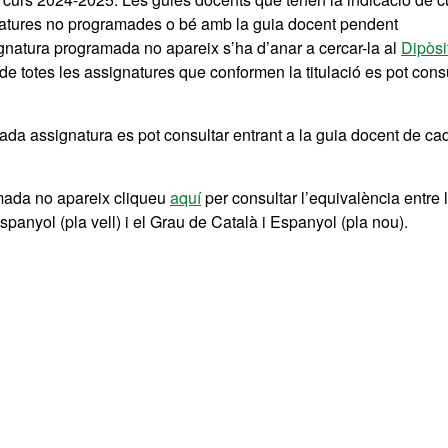
gnatures no programades o bé amb la guia docent pendent
ignatura programada no apareix s’ha d’anar a cercar-la al
Dipòsi
de totes les assignatures que conformen la titulació es pot cons
da assignatura es pot consultar entrant a la guia docent de ca
amada no apareix cliqueu
aquí
per consultar l’equivalència entre 
panyol (pla vell) i el Grau de Català i Espanyol (pla nou).