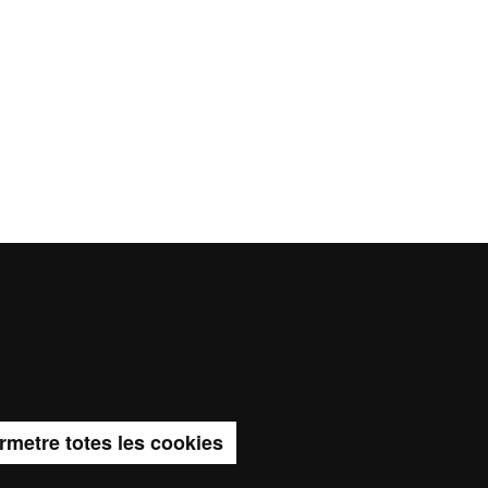
a del web UAB
rmetre totes les cookies