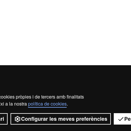
ookies pròpies i de tercers amb finalitats
ecció de dades
Sobre el web
Accessibilitat web
Map
xi a la nostra
política de cookies
.
2026 Universitat Autònoma de Barcelona
ri
Configurar les meves preferències
Pe