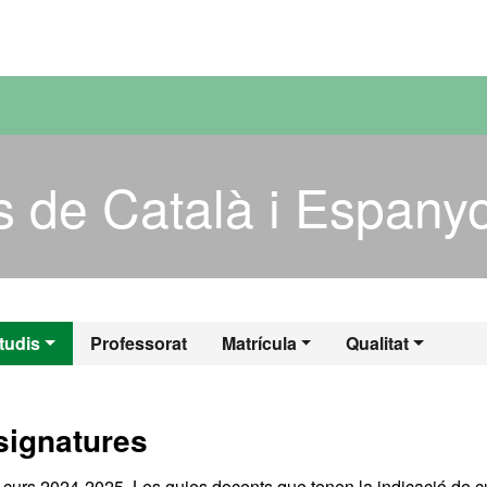
versitat Autònoma de Barcelona
s de Català i Espanyo
is de Català i Esp
tudis
Professorat
Matrícula
Qualitat
signatures
l curs 2024-2025. Les guies docents que tenen la indicació de c