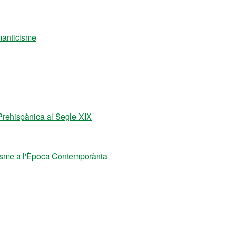
omanticisme
 Prehispànica al Segle XIX
isme a l'Època Contemporània