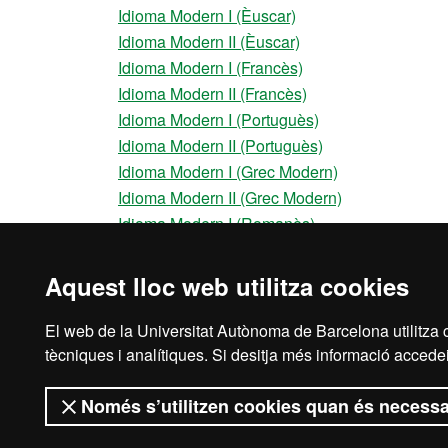
Idioma Modern I (Èuscar)
Idioma Modern II (Èuscar)
Idioma Modern I (Francès)
Idioma Modern II (Francès)
Idioma Modern I (Portuguès)
Idioma Modern II (Portuguès)
Idioma Modern I (Grec Modern)
Idioma Modern II (Grec Modern)
Idioma Modern I (Romanès)
Idioma Modern II (Romanès)
Aquest lloc web utilitza cookies
El web de la Universitat Autònoma de Barcelona utilitza c
Avís legal
Prot
tècniques i analítiques. Si desitja més informació accedei
Només s’utilitzen cookies quan és necessa