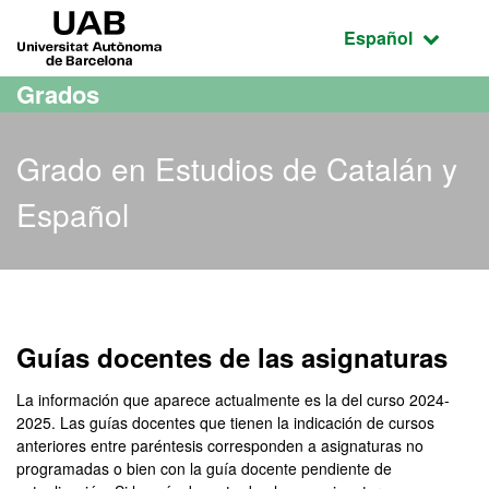
Acceso al contenido principal
Acceso a la navegación de la página
UAB Universitat Autònoma de Barcelona
Idioma seleccio
Español
Grados
Grado en Estudios de Catalán y
Español
Grado en Estudios de Cat
Guías docentes de las asignaturas
La información que aparece actualmente es la del curso 2024-
2025. Las guías docentes que tienen la indicación de cursos
anteriores entre paréntesis corresponden a asignaturas no
programadas o bien con la guía docente pendiente de