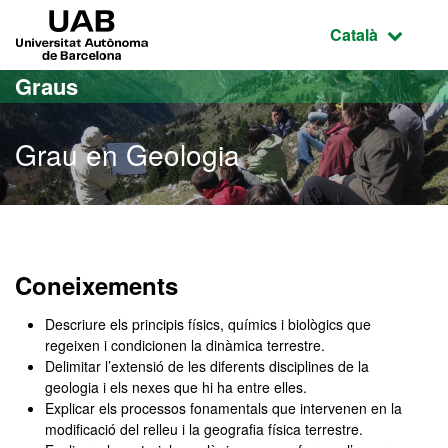
Ves al contingut principal
Ves a la navegació de la pàgina
UAB Universitat Autònoma de Barcelona
Idioma selecci
Català
Graus
Grau en Geologia
Grau en Geologia
Coneixements
Descriure els principis físics, químics i biològics que
regeixen i condicionen la dinàmica terrestre.
Delimitar l’extensió de les diferents disciplines de la
geologia i els nexes que hi ha entre elles.
Explicar els processos fonamentals que intervenen en la
modificació del relleu i la geografia física terrestre.