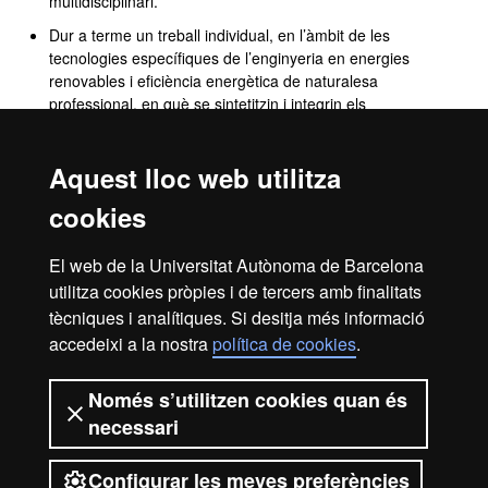
multidisciplinari.
Dur a terme un treball individual, en l’àmbit de les
tecnologies específiques de l’enginyeria en energies
renovables i eficiència energètica de naturalesa
professional, en què se sintetitzin i integrin els
coneixements, habilitats i competències que s’han
adquirit en les ensenyances, inclosa la defensa del
Aquest lloc web utilitza
mateix davant un tribunal universitari.
Actuar en l’exercici professional de l’àmbit de
cookies
l’enginyeria amb responsabilitat ètica i amb respecte
pels drets i deures fonamentals, la diversitat i els valors
El web de la Universitat Autònoma de Barcelona
democràtics, les desigualtats per raó de gènere,
utilitza cookies pròpies i de tercers amb finalitats
l’impacte social, econòmic i mediambiental.
tècniques i analítiques. Si desitja més informació
accedeixi a la nostra
política de cookies
.
Avís legal
Protecció de dades
Sobre el web
Només s’utilitzen cookies quan és
necessari
Accessibilitat web
Mapa del web UAB
Configurar les meves preferències
2026 Universitat Autònoma de