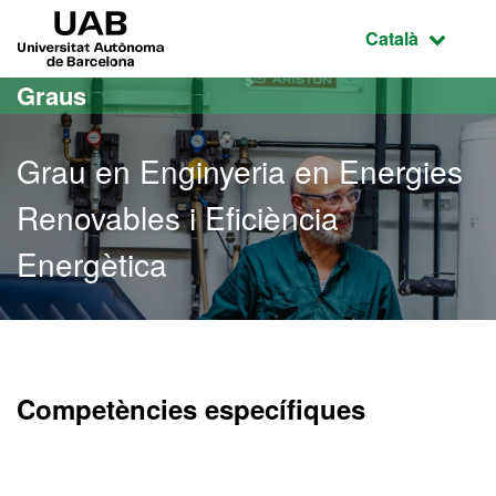
Ves al contingut principal
Ves a la navegació de la pàgina
UAB Universitat Autònoma de Barcelona
Idioma selecci
Català
Graus
Grau en Enginyeria en Energies
Renovables i Eficiència
Energètica
Grau en Enginyeria en Ene
Competències específiques