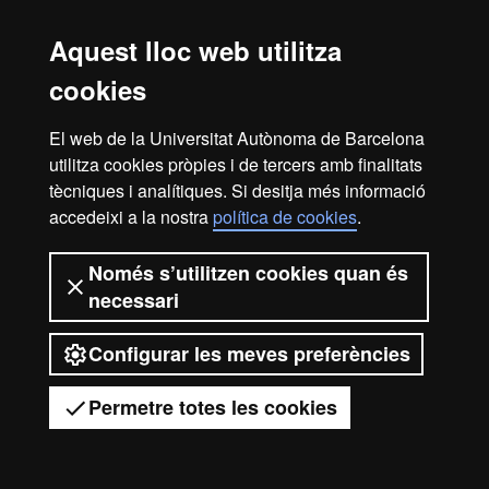
Accessibilitat web
Mapa del web UAB
Aquest lloc web utilitza
2026 Universitat Autònoma de
cookies
Barcelona
El web de la Universitat Autònoma de Barcelona
utilitza cookies pròpies i de tercers amb finalitats
tècniques i analítiques. Si desitja més informació
accedeixi a la nostra
política de cookies
.
Només s’utilitzen cookies quan és
necessari
Configurar les meves preferències
Permetre totes les cookies
Tens dubtes?
Desplegar el menú mòbil