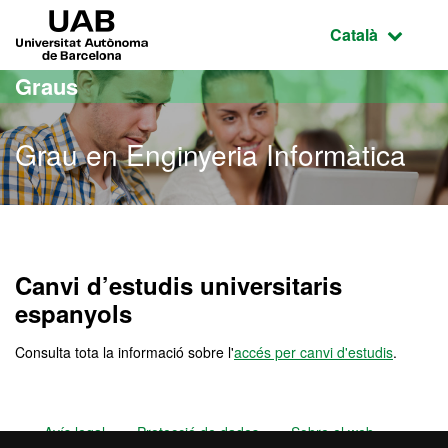
Ves al contingut principal
Ves a la navegació de la pàgina
UAB Universitat Autònoma de Barcelona
Idioma selecci
Català
Graus
Grau en Enginyeria Informàtica
Grau en Enginyeria Inform
Canvi d’estudis universitaris
espanyols
Consulta tota la informació sobre l'
accés per canvi d'estudis
.
Avís legal
Protecció de dades
Sobre el web