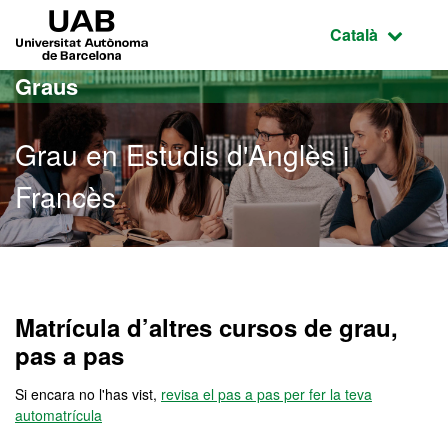
Ves al contingut principal
Ves a la navegació de la pàgina
UAB Universitat Autònoma de Barcelona
Idioma selecci
Català
Graus
Grau en Estudis d'Anglès i
Francès
Grau en Estudis d'Anglès 
Matrícula d’altres cursos de grau,
pas a pas
Si encara no l'has vist,
revisa el pas a pas per fer la teva
automatrícula