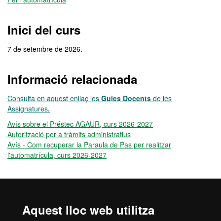
Inici del curs
7 de setembre de 2026.
Informació relacionada
Consulta en aquest enllaç les
Guies Docents
de les
Assignatures
.
Avís sobre el Préstec AGAUR, curs 2026-2027
Autorització per a tràmits administratius
Avís - Com recuperar la Paraula de Pas per realitzar
l'automatrícula, curs 2026-2027
Horaris de les assignatures
Horaris de les assignatures per al curs 2026-2027
Aquest lloc web utilitza