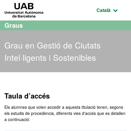
Ves al contingut principal
Ves a la navegació de la pàgina
UAB Universitat Autònoma de Barcelona
Idioma selecci
Català
Graus
Grau en Gestió de Ciutats
Intel·ligents i Sostenibles
Grau en Gestió de Ciutats 
Taula d’accés
Els alumnes que volen accedir a aquesta titulació tenen, segons
els estudis de procedència, diferents vies d'accés que es detallen
a continuació: