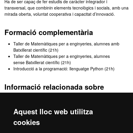
Ha de ser capaç de fer estudis de caràcter integrador i
transversal, que combinin elements tecnològics i socials, amb una
mirada oberta, voluntat cooperativa i capacitat d’innovació.
Formació complementària
Taller de Matemàtiques per a enginyeries, alumnes amb
Batxillerat científic (21h)
Taller de Matemàtiques per a enginyeries, alumnes
sense Batxillerat científic (21h)
Introducció a la programació: llenguatge Python (21h)
Informació relacionada sobre
l’accés
Consulta tota la informació relacionada amb les vies d’accés a la
Aquest lloc web utilitza
universitat:
estudiants de batxillerat
,
estudiants de CFGS
,
majors
de 25 anys
,
majors de 45 anys
.
cookies
També trobaràs informació d’altres vies d’accés (
acreditació