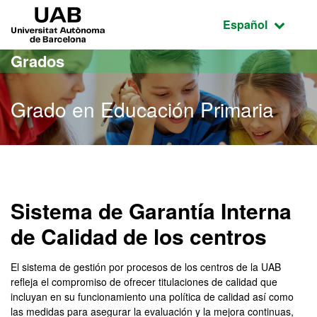
Acceso al contenido principal
Acceso a la navegación de la página
UAB Universitat Autònoma de Barcelona
Idioma seleccio
Español
Grados
Grado en Educación Primaria
Grado en Educación Prima
Sistema de Garantía Interna
de Calidad de los centros
El sistema de gestión por procesos de los centros de la UAB
refleja el compromiso de ofrecer titulaciones de calidad que
incluyan en su funcionamiento una política de calidad así como
las medidas para asegurar la evaluación y la mejora continuas,