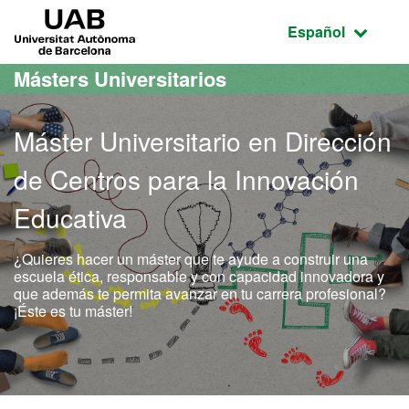
Acceso al contenido principal
Acceso a la navegación de la página
UAB Universitat Autònoma de Barcelona
Idioma seleccio
Español
Másters Universitarios
Máster Universitario en Dirección
de Centros para la Innovación
Educativa
¿Quieres hacer un máster que te ayude a construir una
escuela ética, responsable y con capacidad innovadora y
que además te permita avanzar en tu carrera profesional?
¡Éste es tu máster!