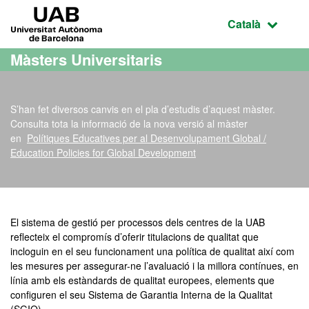
Ves al contingut principal
Ves a la navegació de la pàgina
UAB Universitat Autònoma de Barcelona
Idioma selecci
Català
Màsters Universitaris
S’han fet diversos canvis en el pla d’estudis d’aquest màster.
Consulta tota la informació de la nova versió al màster
en
Polítiques Educatives per al Desenvolupament Global /
Education Policies for Global Development
Màster Oficial - Erasmus
El sistema de gestió per processos dels centres de la UAB
reflecteix el compromís d’oferir titulacions de qualitat que
incloguin en el seu funcionament una política de qualitat així com
les mesures per assegurar-ne l’avaluació i la millora contínues, en
línia amb els estàndards de qualitat europees, elements que
configuren el seu Sistema de Garantia Interna de la Qualitat