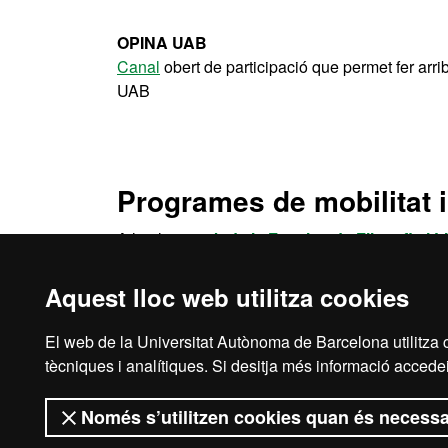
OPINA UAB
Canal
obert de participació que permet fer arri
UAB
Programes de mobilitat i
A la plana
web de la Facultat de Filosofia i L
sobre beques i ajuts per a la mobilitat.
Aquest lloc web utilitza cookies
Programes de mobilitat i intercanvi de la UAB
El web de la Universitat Autònoma de Barcelona utilitza c
tècniques i analítiques. Si desitja més informació accedei
Només s’utilitzen cookies quan és necessa