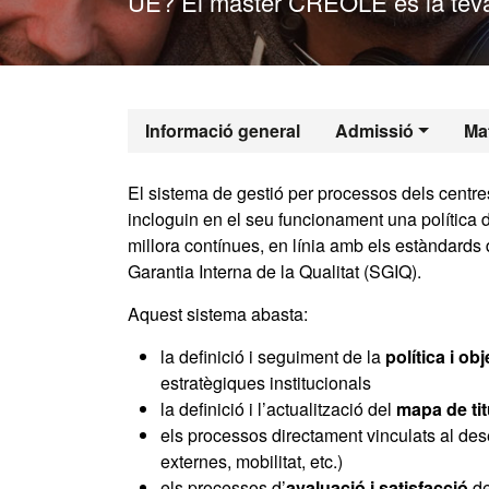
UE? El màster CREOLE és la teva
Màster Oficia
Informació general
Admissió
Mat
El sistema de gestió per processos dels centres
incloguin en el seu funcionament una política d
millora contínues, en línia amb els estàndards
Garantia Interna de la Qualitat (SGIQ).
Aquest sistema abasta:
la definició i seguiment de la
política i ob
estratègiques institucionals
la definició i l’actualització del
mapa de ti
els processos directament vinculats al des
externes, mobilitat, etc.)
els processos d’
avaluació i satisfacció
de