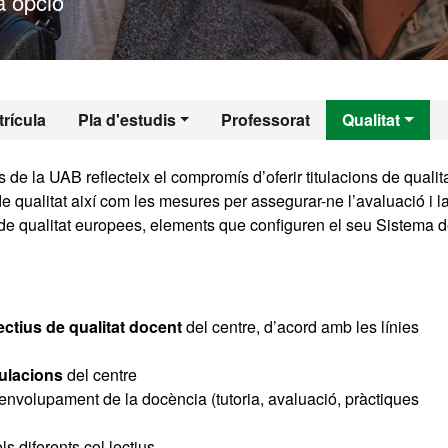
 opció
l - Antropologia So
rícula
Pla d'estudis
Professorat
Qualitat
 de la UAB reflecteix el compromís d’oferir titulacions de qualit
e qualitat així com les mesures per assegurar-ne l’avaluació i l
 de qualitat europees, elements que configuren el seu Sistema 
jectius de qualitat docent
del centre, d’acord amb les línies
tulacions
del centre
envolupament de la docència (tutoria, avaluació, pràctiques
ls diferents col·lectius