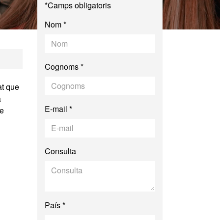
*Camps obligatoris
Nom *
cial i Cultural CR
Cognoms *
at que
a
E-mail *
de
Consulta
País *