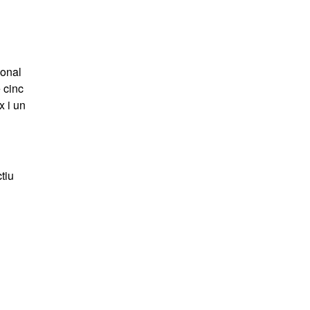
ional
e cinc
x i un
tiu