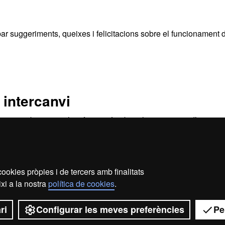
bar suggeriments, queixes i felicitacions sobre el funcionament 
 intercanvi
letres
trobareu tota la informació sobre els programes d’intercan
ookies pròpies i de tercers amb finalitats
xi a la nostra
política de cookies
.
2026 Universitat Autònoma de Barcelona
ri
Configurar les meves preferències
Pe