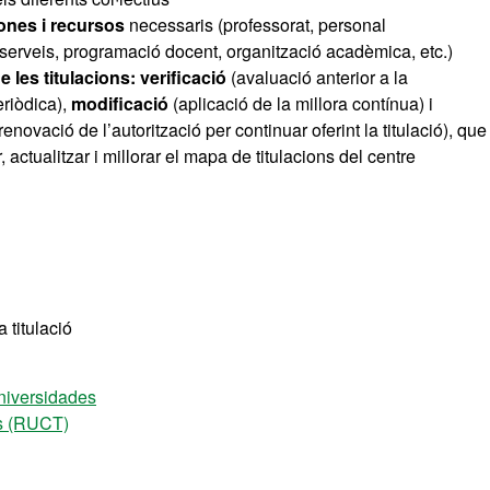
ones i recursos
necessaris (professorat, personal
 i serveis, programació docent, organització acadèmica, etc.)
e les titulacions: verificació
(avaluació anterior a la
eriòdica),
modificació
(aplicació de la millora contínua) i
enovació de l’autorització per continuar oferint la titulació), que
actualitzar i millorar el mapa de titulacions del centre
 titulació
niversidades
ons (RUCT)