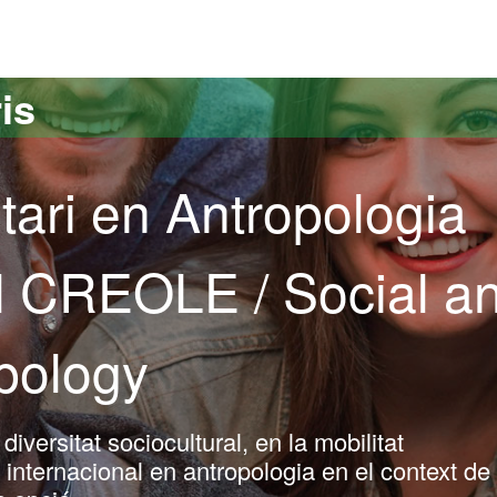
versitat Autònoma de Barcelona
is
tari en Antropologia
al CREOLE / Social a
opology
iversitat sociocultural, en la mobilitat
ó internacional en antropologia en el context de 