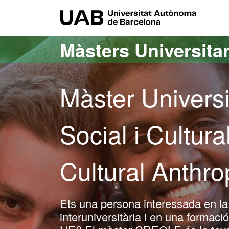
Ves al contingut principal
Ves a la navegació de la pàgina
UAB Uni
Màsters Universitar
Màster Universi
Social i Cultur
Cultural Anthr
Ets una persona interessada en la d
interuniversitària i en una formaci