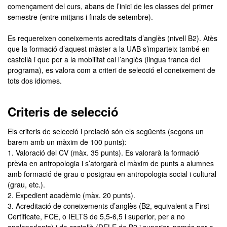
començament del curs, abans de l’inici de les classes del primer
semestre (entre mitjans i finals de setembre).
Es requereixen coneixements acreditats d’anglès (nivell B2). Atès
que la formació d’aquest màster a la UAB s’imparteix també en
castellà i que per a la mobilitat cal l’anglès (lingua franca del
programa), es valora com a criteri de selecció el coneixement de
tots dos idiomes.
Criteris de selecció
Els criteris de selecció i prelació són els següents (segons un
barem amb un màxim de 100 punts):
1. Valoració del CV (màx. 35 punts). Es valorarà la formació
prèvia en antropologia i s’atorgarà el màxim de punts a alumnes
amb formació de grau o postgrau en antropologia social i cultural
(grau, etc.).
2. Expedient acadèmic (màx. 20 punts).
3. Acreditació de coneixements d’anglès (B2, equivalent a First
Certificate, FCE, o IELTS de 5,5-6,5 i superior, per a no