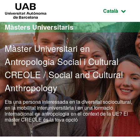
Ves al contingut principal
Ves a la navegació de la pàgina
UAB Universitat Autònoma de Barcelona
Idioma selecci
Català
Màsters Universitaris
Màster Universitari en
Antropologia Social i Cultural
CREOLE / Social and Cultural
Anthropology
Ets una persona interessada en la diversitat sociocultural,
en la mobilitat interuniversitària i en una formació
internacional en antropologia en el context de la UE? El
màster CREOLE és la teva opció