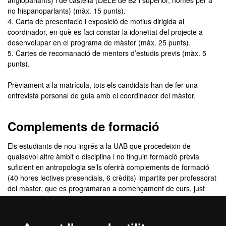
angloparlants) i de castellà (DELE de B2 i superior, només per a
no hispanoparlants) (màx. 15 punts).
4. Carta de presentació i exposició de motius dirigida al
coordinador, en què es faci constar la idoneïtat del projecte a
desenvolupar en el programa de màster (màx. 25 punts).
5. Cartes de recomanació de mentors d’estudis previs (màx. 5
punts).
Prèviament a la matrícula, tots els candidats han de fer una
entrevista personal de guia amb el coordinador del màster.
Complements de formació
Els estudiants de nou ingrés a la UAB que procedeixin de
qualsevol altre àmbit o disciplina i no tinguin formació prèvia
suficient en antropologia se’ls oferirà complements de formació
(40 hores lectives presencials, 6 crèdits) impartits per professorat
del màster, que es programaran a començament de curs, just
abans de l’inici de les classes (entre mitjans i finals de setembre).
Els continguts es cursaran a la següent assignatura del grau en
Antropologia Social i Cultural: