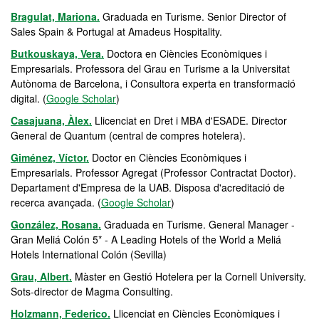
Bragulat, Mariona.
Graduada en Turisme. Senior Director of
Sales Spain & Portugal at Amadeus Hospitality.
Butkouskaya, Vera.
Doctora en Ciències Econòmiques i
Empresarials. Professora del Grau en Turisme a la Universitat
Autònoma de Barcelona, i Consultora experta en transformació
digital. (
Google Scholar
)
Casajuana, Àlex.
Llicenciat en Dret i MBA d'ESADE. Director
General de Quantum (central de compres hotelera).
Giménez, Víctor.
Doctor en Ciències Econòmiques i
Empresarials. Professor Agregat (Professor Contractat Doctor).
Departament d'Empresa de la UAB. Disposa d'acreditació de
recerca avançada. (
Google Scholar
)
González, Rosana.
Graduada en Turisme. General Manager -
Gran Meliá Colón 5* - A Leading Hotels of the World a Meliá
Hotels International Colón (Sevilla)
Grau, Albert.
Màster en Gestió Hotelera per la Cornell University.
Sots-director de Magma Consulting.
Holzmann, Federico.
Llicenciat en Ciències Econòmiques i