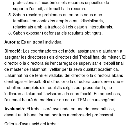
professionals i acadèmics els recursos específics de
suport a l'estudi, al treball i a la recerca.
Saben resoldre problemes en entorns nous o no
familiars i en contextos amplis o multidisciplinaris,
relacionats amb la traducció i els estudis interculturals.
Saben exposar i defensar els resultats obtinguts.
Autoria
: Es un treball individual.
Direcció
: Les coordinadores del mòdul assignaran o ajudaran a
assignar les directores i els directors del Treball final de màster. El
director o la directora és l'encarregat de supervisar el treball final
de màster de l'alumnat i vetllar per la seva qualitat acadèmica.
L'alumnat ha de tenir el vistiplau del director o la directora abans
d'entregar el treball. Si el director o la directora consideren que el
treball no compleix els requisits exigits per presentar-la, ho
indicaran a l'alumnat i avisaran a la coordinació. En aquest cas,
l'alumnat haurà de matricular de nou el TFM el curs següent.
Avaluació
: El treball serà avaluada en una defensa pública,
davant un tribunal format per tres membres del professorat.
Criteris
d’avaluació del treball: