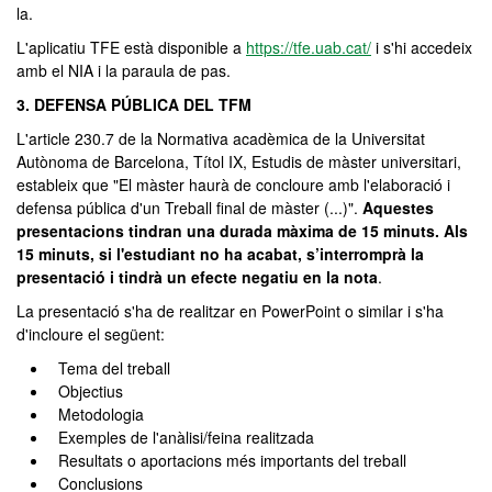
la.
L'aplicatiu TFE està disponible a
https://tfe.uab.cat/
i s'hi accedeix
amb el NIA i la paraula de pas.
3. DEFENSA PÚBLICA DEL TFM
L'article 230.7 de la Normativa acadèmica de la Universitat
Autònoma de Barcelona, Títol IX, Estudis de màster universitari,
estableix que "El màster haurà de concloure amb l'elaboració i
defensa pública d'un Treball final de màster (...)".
Aquestes
presentacions tindran una durada màxima de 15 minuts. Als
15 minuts, si l'estudiant no ha acabat, s’interromprà la
presentació i tindrà un efecte negatiu en la nota
.
La presentació s'ha de realitzar en PowerPoint o similar i s'ha
d'incloure el següent:
Tema del treball
Objectius
Metodologia
Exemples de l'anàlisi/feina realitzada
Resultats o aportacions més importants del treball
Conclusions