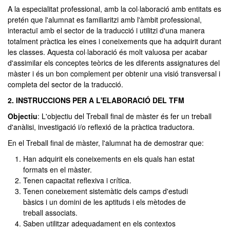
A la especialitat professional, amb la col·laboració amb entitats es
pretén que l'alumnat es familiaritzi amb l'àmbit professional,
interactuï amb el sector de la traducció i utilitzi d'una manera
totalment pràctica les eines i coneixements que ha adquirit durant
les classes. Aquesta col·laboració és molt valuosa per acabar
d'assimilar els conceptes teòrics de les diferents assignatures del
màster i és un bon complement per obtenir una visió transversal i
completa del sector de la traducció.
2. INSTRUCCIONS PER A L'ELABORACIÓ DEL TFM
Objectiu
: L'objectiu del Treball final de màster és fer un treball
d'anàlisi, investigació i/o reflexió de la pràctica traductora.
En el Treball final de màster, l'alumnat ha de demostrar que:
Han adquirit els coneixements en els quals han estat
formats en el màster.
Tenen capacitat reflexiva i crítica.
Tenen coneixement sistemàtic dels camps d'estudi
bàsics i un domini de les aptituds i els mètodes de
treball associats.
Saben utilitzar adequadament en els contextos