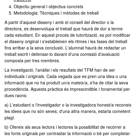
traducció
Objectiu general i objectius concrets
Metodologia: Tècniques i mètodes de treball
A partir d'aquest disseny i amb el consell del director o la
directora, es desenvolupa el treball que haurà de dur a terme
cada estudiant. En aquest procés de tutorització, es pot modificar
el disseny original i s'estableixen els ritmes i les fases del treball
fins arribar a la seva conclusió. L'alumnat haurà de redactar un
treball escrit i defensar-lo davant d'una comissió d'avaluació
composta per tres membres.
La investigació, l'anàlisi i els resultats del TFM han de ser
individuals i originals. Cada vegada que es pren una idea o una
informació que no ha produït un/a mateix/a, s'ha de citar la seva
procedència. Aquesta pràctica és imprescindible i fonamental per
dues raons:
a) L'estudiant o l'investigador o la investigadora honest/a reconeix
les idees que no són seves; d'una altra manera, estaria cometent
plagi.
b) Ofereix als seus lectors i lectores la possibilitat de recórrer a
les fonts originals per contrastar la informació o bé per completar-