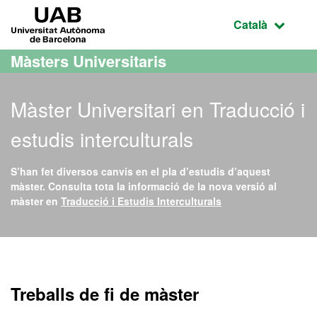
Ves al contingut principal
Ves a la navegació de la pàgina
UAB Universitat Autònoma de Barcelona
Idioma selecci
Català
Màsters Universitaris
Màster Universitari en Traducció i
estudis interculturals
S’han fet diversos canvis en el pla d’estudis d’aquest
màster. Consulta tota la informació de la nova versió al
màster en
Traducció i Estudis Interculturals
Màster Oficial - Traducció 
Treballs de fi de màster