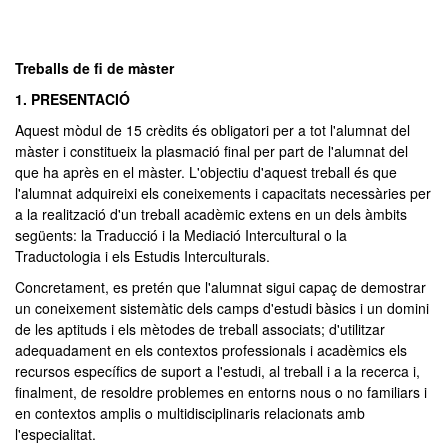
Treballs de fi de màster
1. PRESENTACIÓ
Aquest mòdul de 15 crèdits és obligatori per a tot l'alumnat del
màster i constitueix la plasmació final per part de l'alumnat del
que ha après en el màster. L'objectiu d'aquest treball és que
l'alumnat adquireixi els coneixements i capacitats necessàries per
a la realització d'un treball acadèmic extens en un dels àmbits
següents: la Traducció i la Mediació Intercultural o la
Traductologia i els Estudis Interculturals.
Concretament, es pretén que l'alumnat sigui capaç de demostrar
un coneixement sistemàtic dels camps d'estudi bàsics i un domini
de les aptituds i els mètodes de treball associats; d'utilitzar
adequadament en els contextos professionals i acadèmics els
recursos específics de suport a l'estudi, al treball i a la recerca i,
finalment, de resoldre problemes en entorns nous o no familiars i
en contextos amplis o multidisciplinaris relacionats amb
l'especialitat.