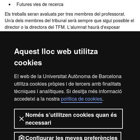
Futures vies de recerca
Els treballs seran avaluats per tres membres del professorat.
Un/a dels membres del tribunal serà sempre que sigui possible el
director o la directora del TFM. L'alumnat haurà d'exposar
breument el seu treball i respondre a les preguntes que se'ls
formulen. El valor del treball escrit correspondrà al 80% de la nota
i el 20% restant correspondrà a la defensa pública.
Aquest lloc web utilitza
Més informació disponible a
:
cookies
Guia docent del mòdul:
44018 - Treball de Fi de Màster
El web de la Universitat Autònoma de Barcelona
utilitza cookies pròpies i de tercers amb finalitats
Guies específiques de cada especialitat proporcionades
tècniques i analítiques. Si desitja més informació
a principi de curs
accedeixi a la nostra
política de cookies
.
Només s’utilitzen cookies quan és
necessari
Configurar les meves preferències
2026 Universitat Autònoma de