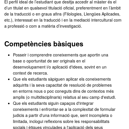
El perfil ideal de l’estudiant que desitja accedir al màster és el
d’un titulat en qualsevol titulació oficial, preferentment en l’àmbit
de la traducció o en graus afins (Filologies, Llengües Aplicades,
etc.), interessat en la traducció i en la mediació intercultural com
a professió o com a matèria d’investigació.
Competències bàsiques
Posseir i comprendre coneixements que aportin una
base o oportunitat de ser originals en el
desenvolupament i/o aplicació d'idees, sovint en un
context de recerca.
Que els estudiants sàpiguen aplicar els coneixements
adquirits i la seva capacitat de resolució de problemes
en entorns nous o poc coneguts dins de contextos més
amplis (o multidisciplinaris) relatius al seu camp d'estudi.
Que els estudiants siguin capaços d'integrar
coneixements i enfrontar-se a la complexitat de formular
judicis a partir d'una informació que, sent incompleta o
limitada, inclogui reflexions sobre les responsabilitats
socials i ètiques vinculades a l'aplicació dels seus