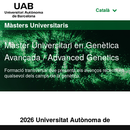
Ves al contingut principal
Ves a la navegació de la pàgina
UAB Universitat Autònoma de Barcelona
Idioma selecci
Català
Màsters Universitaris
Màster Universitari en Genètica
Avançada / Advanced Genetics
Formació transversal que presenta els avenços recents en
qualsevol dels camps de la genètica
Màster Oficial - Genètica
2026 Universitat Autònoma de
Barcelona