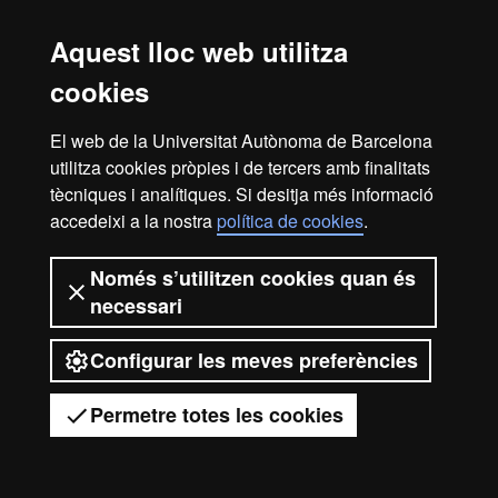
S’han fet diversos canvis en el pla d’estudis d’aquest
màster. Consulta tota la informació de la nova versió al
Aquest lloc web utilitza
màster en
Erasmus Mundus en Polítiques Educatives per al
cookies
Desenvolupament Global / EM Education Policies for Global
Development
El web de la Universitat Autònoma de Barcelona
utilitza cookies pròpies i de tercers amb finalitats
tècniques i analítiques. Si desitja més informació
Màster Oficial - Polítiqu
accedeixi a la nostra
política de cookies
.
2026 Universitat Autònoma de
Només s’utilitzen cookies quan és
necessari
Barcelona
Configurar les meves preferències
Permetre totes les cookies
Tens dubtes?
Desplegar el menú mòbil