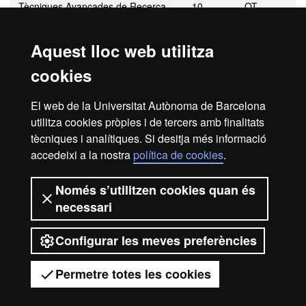
Tècniques Avançades de Recerca
10
OT
Aquest lloc web utilitza
cookies
OB: Obligatoris
OT: Optatius
El web de la Universitat Autònoma de Barcelona
utilitza cookies pròpies i de tercers amb finalitats
tècniques i analítiques. Si desitja més informació
accedeixi a la nostra
política de cookies
.
Avís legal
Protecció de dades
Sobre el web
Només s’utilitzen cookies quan és
necessari
Accessibilitat web
Mapa del web UAB
Configurar les meves preferències
2026 Universitat Autònoma de
Barcelona
Permetre totes les cookies
Tens dubtes?
Desplegar el menú mòbil