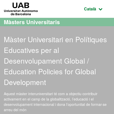
Ves al contingut principal
Ves a la navegació de la pàgina
UAB Universitat Autònoma de Barcelona
Idioma selecci
Català
Màsters Universitaris
Màster Universitari en Polítiques
Educatives per al
Desenvolupament Global /
Education Policies for Global
Development
Aquest màster interuniversitari té com a objectiu contribuir
activament en el camp de la globalització, l’educació i el
desenvolupament internacional i dona l’oportunitat de formar-se
arreu del món