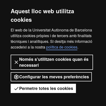
Màster Oficial - Logístic
Aquest lloc web utilitza
Avís legal
Protecció de dades
Sobre el web
cookies
Accessibilitat web
Mapa del web UAB
El web de la Universitat Autònoma de Barcelona
2026 Universitat Autònoma de
utilitza cookies pròpies i de tercers amb finalitats
tècniques i analítiques. Si desitja més informació
Barcelona
accedeixi a la nostra
política de cookies
.
Només s’utilitzen cookies quan és
necessari
Configurar les meves preferències
Permetre totes les cookies
Tens dubtes?
Desplegar el menú mòbil