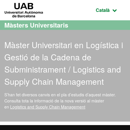
Ves al contingut principal
Ves a la navegació de la pàgina
UAB Universitat Autònoma de Barcelona
Idioma selecci
Català
Màsters Universitaris
Màster Universitari en Logística i
Gestió de la Cadena de
Subministrament / Logistics and
Supply Chain Management
S’han fet diversos canvis en el pla d’estudis d’aquest màster.
Consulta tota la informació de la nova versió al màster
en
Logistics and Supply Chain Management