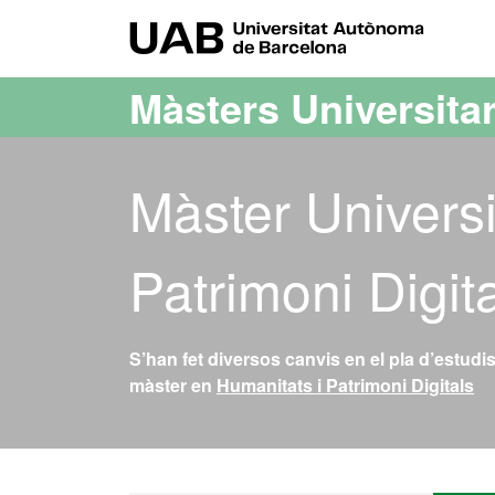
Ves al contingut principal
Ves a la navegació de la pàgina
UAB Uni
Màsters Universitar
Màster Universi
Patrimoni Digit
S’han fet diversos canvis en el pla d’estudi
màster en
Humanitats i Patrimoni Digitals