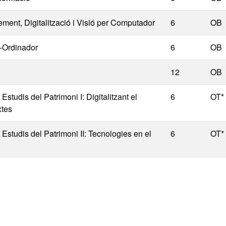
ement, Digitalització i Visió per Computador
6
OB
a-Ordinador
6
OB
12
OB
studis del Patrimoni I: Digitalitzant el
6
OT*
xtes
Estudis del Patrimoni II: Tecnologies en el
6
OT*