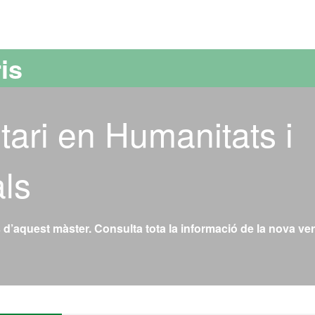
versitat Autònoma de Barcelona
is
tari en Humanitats i
als
s d’aquest màster. Consulta tota la informació de la nova ver