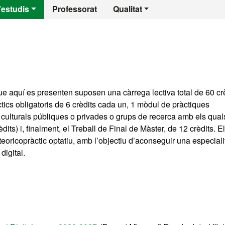
 - Humanitats i Pat
'estudis
Professorat
Qualitat
ue aquí es presenten suposen una càrrega lectiva total de 60 crè
ctics obligatoris de 6 crèdits cada un, 1 mòdul de pràctiques
 culturals públiques o privades o grups de recerca amb els qual
dits) i, finalment, el Treball de Final de Màster, de 12 crèdits. E
teoricopràctic optatiu, amb l’objectiu d’aconseguir una especiali
digital.