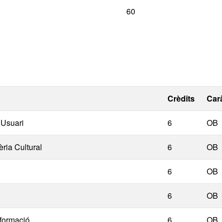
60
Crèdits
Car
’Usuari
6
OB
èria Cultural
6
OB
6
OB
6
OB
nformació
6
OB