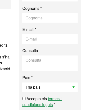
rimoni Digitals
Cognoms *
E-mail *
dits,
Consulta
s s’ha
ls
tzació
País *
Accepto els
termes i
condicions legals
*