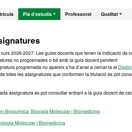
l - Bioquímica, Bio
rícula
Pla d'estudis
Professorat
Qualitat
signatures
l curs 2026-2027. Les guies docents que tenen la indicació de c
gnatures no programades o bé amb la guia docent pendent
ignatura programada no apareix s’ha d’anar a cercar-la al
Dipòsi
de totes les assignatures que conformen la titulació es pot cons
da assignatura es pot consultar entrant a la guia docent de ca
 Bioquímica, Biologia Molecular i Biomedicina
ologia Molecular i Biomedicina