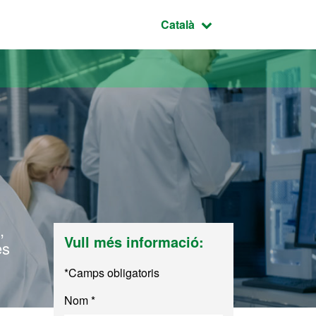
Idioma seleccionat:
Català
,
Vull més informació:
es
*Camps obligatoris
Nom *