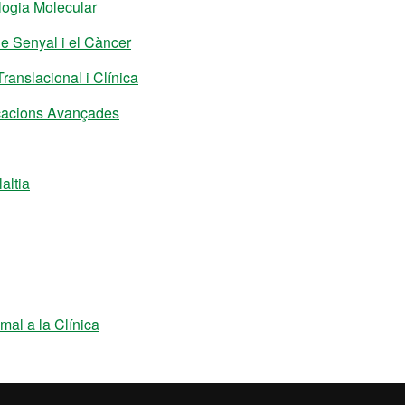
logia Molecular
e Senyal i el Càncer
anslacional i Clínica
cacions Avançades
altia
mal a la Clínica