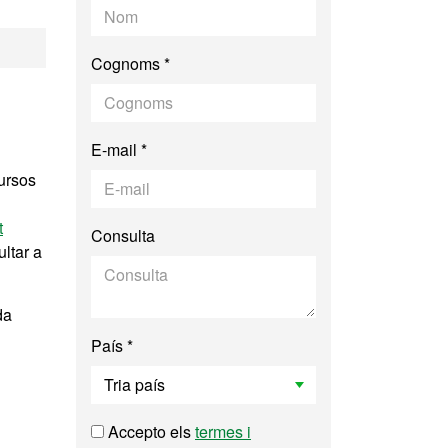
logia Molecular i B
Cognoms *
E-mail *
ursos
t
Consulta
ultar a
da
País *
Accepto els
termes i