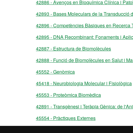
42886 - Avenços en Bioquímica Clínica i Pato
42893 - Bases Moleculars de la Transducció d
42896 - Competències Bàsiques en Recerca Tr
42895 - DNA Recombinant: Fonaments i Apli
42887 - Estructura de Biomolècules
42888 - Funció de Biomolècules en Salut i Mal
45552 - Genòmica
45418 - Neurobiologia Molecular i Fisiològica
45553 - Proteòmica Biomèdica
42891 - Transgènesi i Teràpia Gènica: de l'Ani
45554 - Pràctiques Externes
42892 - Treball de Fi de Màster