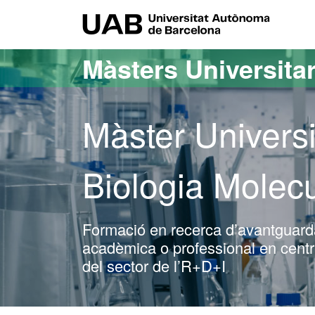
Ves al contingut principal
Ves a la navegació de la pàgina
UAB Uni
Màsters Universitar
Màster Universi
Biologia Molecu
Formació en recerca d’avantguarda 
acadèmica o professional en centre
del sector de l’R+D+I