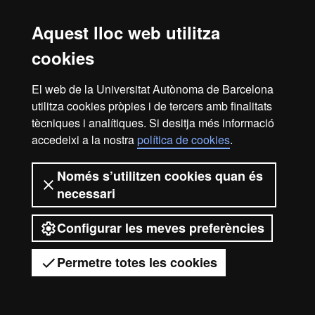
Màster Oficial - Antropol
Aquest lloc web utilitza
Guies docents de les assignatures
cookies
El web de la Universitat Autònoma de Barcelona
utilitza cookies pròpies i de tercers amb finalitats
tècniques i analítiques. Si desitja més informació
2026 Universitat Autònoma de
accedeixi a la nostra
política de cookies
.
Barcelona
Només s’utilitzen cookies quan és
necessari
Configurar les meves preferències
Permetre totes les cookies
Tens dubtes?
Desplegar el menú mòbil