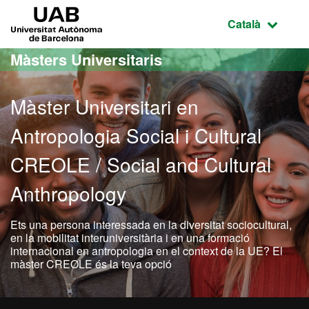
Ves al contingut principal
Ves a la navegació de la pàgina
UAB Universitat Autònoma de Barcelona
Idioma selecci
Català
Màsters Universitaris
Màster Universitari en
Antropologia Social i Cultural
CREOLE / Social and Cultural
Anthropology
Ets una persona interessada en la diversitat sociocultural,
en la mobilitat interuniversitària i en una formació
internacional en antropologia en el context de la UE? El
màster CREOLE és la teva opció