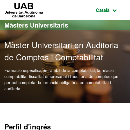
Ves al contingut principal
Ves a la navegació de la pàgina
UAB Universitat Autònoma de Barcelona
Idioma selecci
Català
Màsters Universitaris
Màster Universitari en Auditoria
de Comptes i Comptabilitat
Formació específica en l’àmbit de la comptabilitat, la relació
comptabilitat-fiscalitat empresarial i l’auditoria de comptes que
permet completar la formació obligatòria en comptabilitat i
auditoria.
Màster Oficial - Auditoria
Perfil d'ingrés