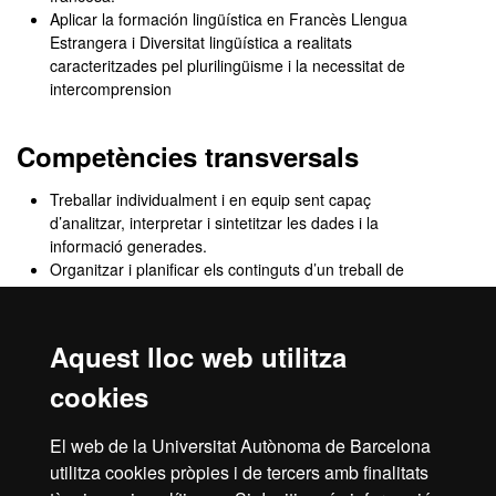
Aplicar la formación lingüística en Francès Llengua
Estrangera i Diversitat lingüística a realitats
caracteritzades pel plurilingüisme i la necessitat de
intercomprension
Competències transversals
Treballar individualment i en equip sent capaç
d’analitzar, interpretar i sintetitzar les dades i la
informació generades.
Organitzar i planificar els continguts d’un treball de
recerca (article, monografia) i/o d’una exposició oral
(classe, comunicació, conferència).
Analitzar críticament una problemàtica científica
Aquest lloc web utilitza
determinada partint de fonts històriques i culturals.
Valorar la qualitat, l’autoexigència, el rigor, la
cookies
responsabilitat i el compromís social, tant en la formació
com en el treball científic i divulgatiu.
El web de la Universitat Autònoma de Barcelona
Desenvolupar la capacitat d'avaluar desigualtats per raò
utilitza cookies pròpies i de tercers amb finalitats
de sexe i gènere, per dissenyar solucions.