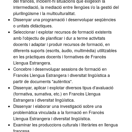
del francès, incloent-hi situacions que exigeixin la
intermediació, la mediació entre llengües i/o la gestió del
plurilingüisme i la multiculturalitat.
Dissenyar una programació i desenvolupar seqüències
o unitats didàctiques.
Seleccionar i explotar recursos de formació existents
amb l'objectiu de planificar i dur a terme activitats
docents i adaptar i produir recursos de formació, en
diferents suports (escrits, àudio, multimèdia) utilitzables
en les pràctiques docents i formatives de Francès
Llengua Estrangera.
Concebre i desenvolupar sessions de formació en
Francès Llengua Estrangera i diversitat lingüística a
partir de documents "autèntics".
Dissenyar, aplicar i explotar diversos tipus d'avaluació
(formativa, sumativa, etc.) en Francès Llengua
Estrangera i diversitat lingüística.
Dissenyar i elaborar una investigació sobre una
problemàtica vinculada a la formació en Francès
Llengua Estrangera i diversitat lingüística.
Examinar les produccions culturals i literàries en llengua
francesa.