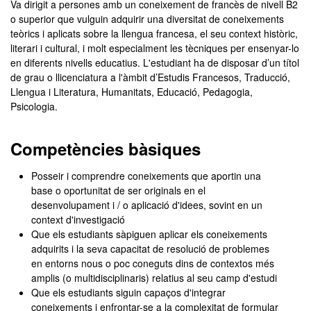
Va dirigit a persones amb un coneixement de francès de nivell B2
o superior que vulguin adquirir una diversitat de coneixements
teòrics i aplicats sobre la llengua francesa, el seu context històric,
literari i cultural, i molt especialment les tècniques per ensenyar-lo
en diferents nivells educatius. L'estudiant ha de disposar d’un títol
de grau o llicenciatura a l'àmbit d’Estudis Francesos, Traducció,
Llengua i Literatura, Humanitats, Educació, Pedagogia,
Psicologia.
Competències bàsiques
Posseir i comprendre coneixements que aportin una
base o oportunitat de ser originals en el
desenvolupament i / o aplicació d'idees, sovint en un
context d'investigació
Que els estudiants sàpiguen aplicar els coneixements
adquirits i la seva capacitat de resolució de problemes
en entorns nous o poc coneguts dins de contextos més
amplis (o multidisciplinaris) relatius al seu camp d'estudi
Que els estudiants siguin capaços d'integrar
coneixements i enfrontar-se a la complexitat de formular