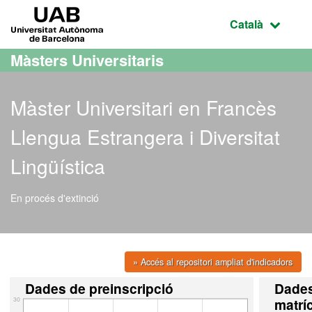
Ves al contingut principal
Ves a la navegació de la pàgina
UAB Universitat Autònoma de Barcelona
Idioma selecci
Català
Màsters Universitaris
Màster Universitari en Francès
Llengua Estrangera i Diversitat
Lingüística
En procés d'extinció
» Accés al repositori ampliat d'indicadors
Dades de preinscripció
Dade
30
matrí