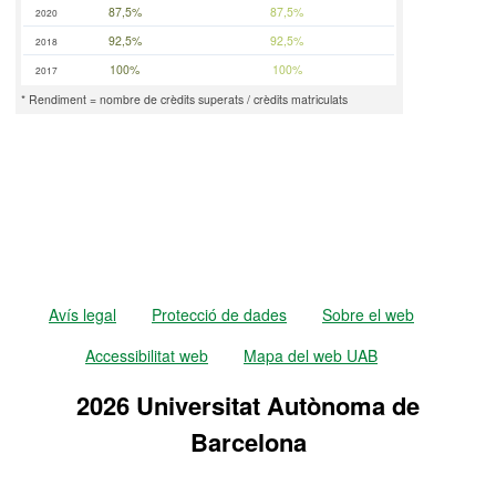
87,5%
87,5%
2020
92,5%
92,5%
2018
100%
100%
2017
* Rendiment = nombre de crèdits superats / crèdits matriculats
Avís legal
Protecció de dades
Sobre el web
Accessibilitat web
Mapa del web UAB
2026 Universitat Autònoma de
Barcelona