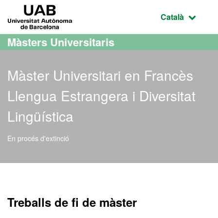
Ves al contingut principal
Ves a la navegació de la pàgina
UAB Universitat Autònoma de Barcelona
Idioma selecci
Català
Màsters Universitaris
Màster Universitari en Francès
Llengua Estrangera i Diversitat
Lingüística
En procés d'extinció
Màster Oficial - Francès L
Treballs de fi de màster