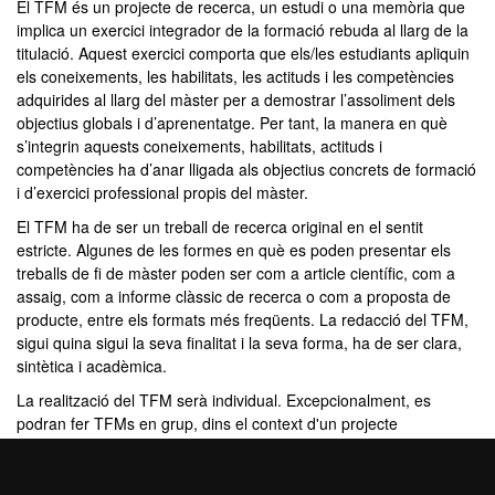
El TFM és un projecte de recerca, un estudi o una memòria que
implica un exercici integrador de la formació rebuda al llarg de la
titulació. Aquest exercici comporta que els/les estudiants apliquin
els coneixements, les habilitats, les actituds i les competències
adquirides al llarg del màster per a demostrar l’assoliment dels
objectius globals i d’aprenentatge. Per tant, la manera en què
s’integrin aquests coneixements, habilitats, actituds i
competències ha d’anar lligada als objectius concrets de formació
i d’exercici professional propis del màster.
El TFM ha de ser un treball de recerca original en el sentit
estricte. Algunes de les formes en què es poden presentar els
treballs de fi de màster poden ser com a article científic, com a
assaig, com a informe clàssic de recerca o com a proposta de
producte, entre els formats més freqüents. La redacció del TFM,
sigui quina sigui la seva finalitat i la seva forma, ha de ser clara,
sintètica i acadèmica.
La realització del TFM serà individual. Excepcionalment, es
podran fer TFMs en grup, dins el context d'un projecte
d'Aprenentatge Basat en Reptes, i sempre amb el vist-iplau de la
coordinació del màster.