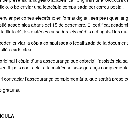
edició, o bé enviar una fotocòpia compulsada per correu postal.
enviar per correu electrònic en format digital, sempre i quan ting
gestió acadèmica abans del 15 de desembre. El certificat acadèmi
 titulació, les matèries cursades, els crèdits obtinguts i les qu
 poden enviar la còpia compulsada o legalitzada de la documenta
gestió acadèmica.
riginal i còpia d’una assegurança que cobreixi l’assistència sanità
sentit, pots contractar a la matrícula l’assegurança complement
ri contractar l'assegurança complementària, que sortirà presele
 gratuïtat.
RÍCULA