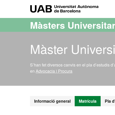
Ves al contingut principal
Ves a la navegació de la pàgina
UAB Uni
Màsters Universitar
Màster Universi
S’han fet diversos canvis en el pla d’estudis d
en
Advocacia i Procura
Màster Oficia
Informació general
Matrícula
Pla d