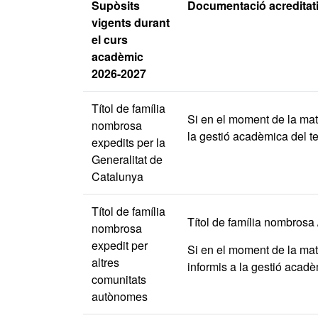
Supòsits
Documentació acreditat
vigents durant
el curs
acadèmic
2026-2027
Títol de família
Si en el moment de la matr
nombrosa
la gestió acadèmica del te
expedits per la
Generalitat de
Catalunya
Títol de família
Títol de família nombrosa /
nombrosa
expedit per
Si en el moment de la matr
altres
informis a la gestió acadè
comunitats
autònomes