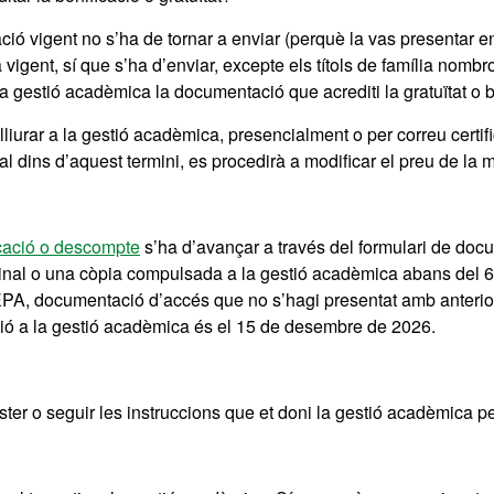
ó vigent no s’ha de tornar a enviar (perquè la vas presentar en
 vigent, sí que s’ha d’enviar, excepte els títols de família nom
 la gestió acadèmica la documentació que acrediti la gratuïtat o 
l lliurar a la gestió acadèmica, presencialment o per correu certi
 dins d’aquest termini, es procedirà a modificar el preu de la ma
icació o descompte
s’ha d’avançar a través del formulari de doc
original o una còpia compulsada a la gestió acadèmica abans del
, documentació d’accés que no s’hagi presentat amb anteriori
ió a la gestió acadèmica és el 15 de desembre de 2026.
r o seguir les instruccions que et doni la gestió acadèmica per t