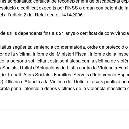
s acreditatius: certificat de reconeixement de discapacitat expe
resolució o certificat expedits per l'INSS o òrgan competent de
ixi l’article 2 del Reial decret 1414/2006.
 dels fills dependents fins als 21 anys o certificat de convivència
atius següents: sentència condemnatòria, ordre de protecció o q
r de la víctima, informe del Ministeri Fiscal, informe de la Inspe
 que la persona sol·licitant està sent atesa com a víctima de vio
Socials, Unitat d’Actuacions de Lluita contra la Violència Famil
e Treball, Afers Socials i Famílies, Serveis d’Intervenció Espec
, Oficina d’Atenció a la Víctima del Delicte, recurs públic d’ac
eta per a l'atenció a dones víctimes de la violència masclista en