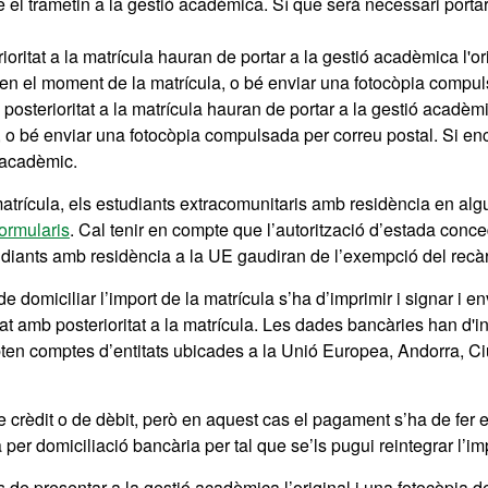
el trametin a la gestió acadèmica. Sí que serà necessari portar-l
ritat a la matrícula hauran de portar a la gestió acadèmica l'ori
t en el moment de la matrícula, o bé enviar una fotocòpia compu
osterioritat a la matrícula hauran de portar a la gestió acadèmic
nt, o bé enviar una fotocòpia compulsada per correu postal. Si e
s acadèmic.
matrícula, els estudiants extracomunitaris amb residència en al
formularis
. Cal tenir en compte que l’autorització d’estada conce
tudiants amb residència a la UE gaudiran de l’exempció del recàr
e domiciliar l’import de la matrícula s’ha d’imprimir i signar i e
tat amb posterioritat a la matrícula. Les dades bancàries han d'in
en comptes d’entitats ubicades a la Unió Europea, Andorra, Ciut
crèdit o de dèbit, però en aquest cas el pagament s’ha de fer en
per domiciliació bancària per tal que se’ls pugui reintegrar l’im
de presentar a la gestió acadèmica l’original i una fotocòpia del