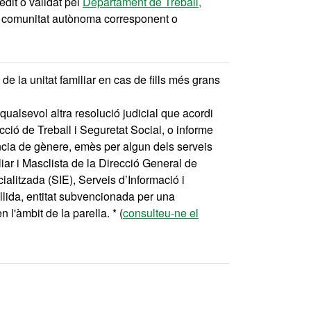
dit o validat pel
Departament de Treball,
 la comunitat autònoma corresponent o
 de la unitat familiar en cas de fills més grans
ualsevol altra resolució judicial que acordi
cció de Treball i Seguretat Social, o informe
lència de gènere, emès per algun dels serveis
iar i Masclista de la Direcció General de
ialitzada (SIE), Serveis d’Informació i
ollida, entitat subvencionada per una
 l'àmbit de la parella. * (
consulteu-ne el