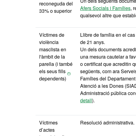
Un dels següents document
reconeguda
del
Afers Socials i Famílies
, 
33% o superior
qualsevol altre que estable
Víctimes de
Llibre de família en el cas
violència
de 21 anys.
masclista en
Un dels documents acredit
l'àmbit de la
una mesura cautelar a favo
parella (i també
o certificat que acreditin
els seus fills
següents, com ara Serveis 
(*)
dependents)
Famílies del Departament d
Atenció a les Dones (SIAD)
Administració pública concr
detall
).
Víctimes
Resolució administrativa.
d’actes