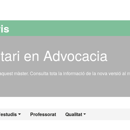
versitat Autònoma de Barcelona
is
tari en Advocacia
’aquest màster. Consulta tota la informació de la nova versió al 
l - Advocacia
'estudis
Professorat
Qualitat