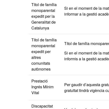
Títol de família
Si en el moment de la matr
monoparental
informar a la gestió acadè
expedit per la
Generalitat de
Catalunya
Títol de família
Títol de família monoparent
monoparental
expedit per
Si en el moment de la matr
altres
informis a la gestió acadè
comunitats
autònomes
Prestació
Per gaudir d’aquesta gratu
Ingrés Mínim
gratuïtat tindrà vigència 
Vital
Discapacitat