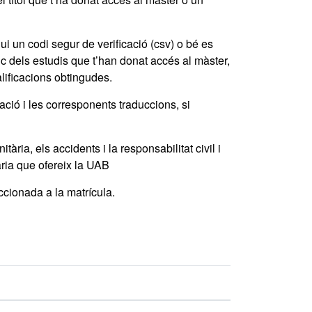
ui un codi segur de verificació (csv) o bé es
c dels estudis que t’han donat accés al màster,
alificacions obtingudes.
ció i les corresponents traduccions, si
ria, els accidents i la responsabilitat civil i
ària que ofereix la UAB
ccionada a la matrícula.