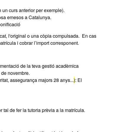
 un curs anterior per exemple).
brosa emesos a Catalunya.
bonificació
ficat, l'original o una còpia compulsada. En cas
trícula i cobrar l’import corresponent.
umentació de la teva gestió acadèmica
 6 de novembre.
tat, assegurança majors 28 anys...
)
: El
al de fer la tutoria prèvia a la matrícula.