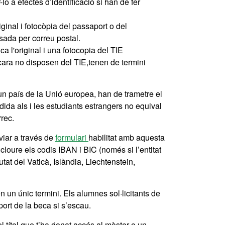
o a efectes d’identificació si han de fer
ginal i fotocòpia del passaport o del
lsada per correu postal.
a l'original i una fotocopia del TIE
ncara no disposen del TIE,tenen de termini
gun país de la Unió europea, han de trametre el
dida als i les estudiants estrangers no equival
rec.
nviar a través de
formulari
habilitat amb aquesta
cloure els codis IBAN i BIC (només si l’entitat
at del Vaticà, Islàndia, Liechtenstein,
 un únic termini. Els alumnes sol·licitants de
port de la beca si s’escau.
 títol que t’ha donat accés al màster o un