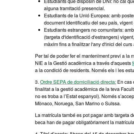
Estudiants que disposin de DNI: no cal que 
alguna tramitació presencial.
Estudiants de la Unió Europea: amb posterio
document identificatiu del seu país, vigen
Estudiants estrangers no comunitaris: amb p
(targeta d'identificació d'estrangers) vige
màxim fins a finalitzar l'any d'inici del cur
Per tal de poder fer el manteniment previ a la 
NIE a la Gestió acadèmica a través d'aquests
a la condició de residents. Només els i les es
3.
Ordre SEPA de domiciliació directa
:
En cas d
finalitat a la gestió acadèmica de la teva Facul
no es troba a l’Estat espanyol). Només s’accept
Mònaco, Noruega, San Marino o Suïssa.
La matrícula també es pot pagar amb targeta de 
beca han de pagar obligatòriament la matrícula 
4. Títol d’accés: Abans del 15 de desembre has 