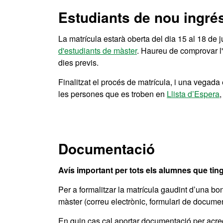
Estudiants de nou ingré
La matrícula estarà oberta del dia 15 al 18 de 
d'estudiants de màster
. Haureu de comprovar l'
dies previs.
Finalitzat el procés de matrícula, i una vegada 
les persones que es troben en
Llista d’Espera
,
Documentació
Avís important per tots els alumnes que tingu
Per a formalitzar la matrícula gaudint d’una boni
màster (correu electrònic, formulari de documen
En quin cas cal aportar documentació per acredi