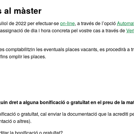
s al màster
juliol de 2022 per efectuar-se
on-line
, a través de l’opció
Automatr
assignació de dia i hora concreta pel vostre cas a través de
Ver
es comptabilitzin les eventuals places vacants, es procedirà a tru
 fins omplir les places.
in dret a alguna bonificació o gratuïtat en el preu de la mat
ficació o gratuïtat, cal enviar la documentació que la acrediti pe
tació o altres).
tar la bonificació o gratuïtat?