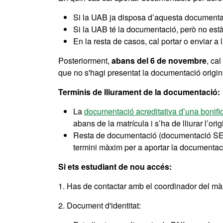
Si la UAB ja disposa d’aquesta documentaci
Si la UAB té la documentació, però no està
En la resta de casos, cal portar o enviar a
Posteriorment,
abans del 6 de novembre
, ca
que no s'hagi presentat la documentació original
Terminis de lliurament de la documentació:
La
documentació acreditativa d’una bonif
abans de la matrícula i s’ha de lliurar l’
Resta de documentació (documentació SEPA
termini màxim per a aportar la documentac
Si ets estudiant de nou accés:
1. Has de contactar amb el coordinador del màste
2. Document d'identitat: