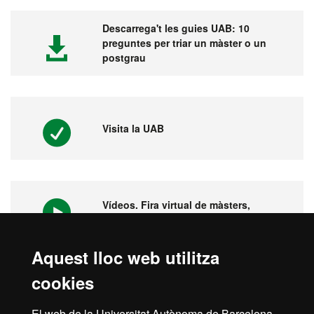
Descarrega't les guies UAB: 10
preguntes per triar un màster o un
postgrau
Visita la UAB
Vídeos. Fira virtual de màsters,
postgraus i doctorats
Aquest lloc web utilitza
cookies
1ª universitat a l'Estat espanyol i 149
del món
El web de la Universitat Autònoma de Barcelona