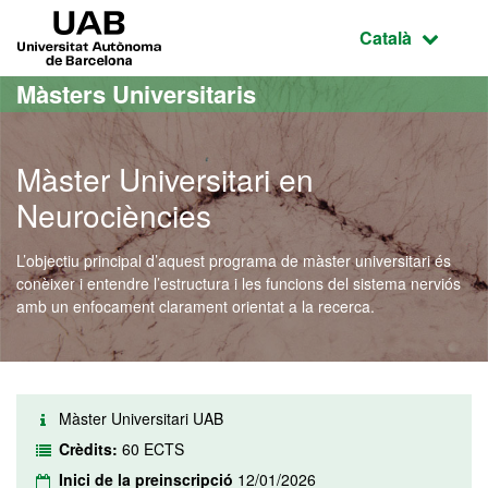
Ves al contingut principal
Ves a la navegació de la pàgina
UAB Universitat Autònoma de Barcelona
Idioma selecci
Català
Màsters Universitaris
Màster Universitari en
Neurociències
L’objectiu principal d’aquest programa de màster universitari és
conèixer i entendre l’estructura i les funcions del sistema nerviós
amb un enfocament clarament orientat a la recerca.
Màster Universitari UAB
Crèdits:
60 ECTS
Inici de la preinscripció
12/01/2026