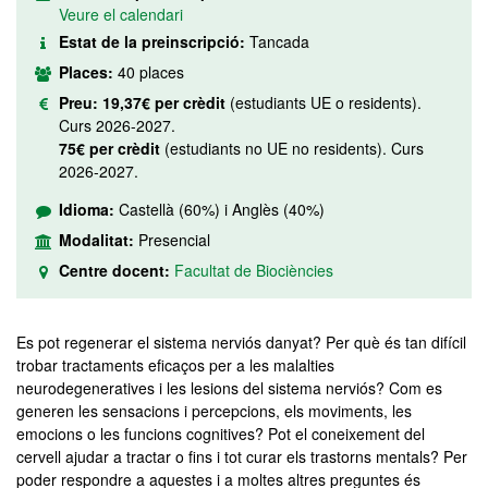
Veure el calendari
Estat de la preinscripció:
Tancada
Places:
40 places
Preu:
19,37€ per crèdit
(estudiants UE o residents).
Curs 2026-2027.
75€ per crèdit
(estudiants no UE no residents). Curs
2026-2027.
Idioma:
Castellà (60%) i Anglès (40%)
Modalitat:
Presencial
Centre docent:
Facultat de Biociències
Es pot regenerar el sistema nerviós danyat? Per què és tan difícil
trobar tractaments eficaços per a les malalties
neurodegeneratives i les lesions del sistema nerviós? Com es
generen les sensacions i percepcions, els moviments, les
emocions o les funcions cognitives? Pot el coneixement del
cervell ajudar a tractar o fins i tot curar els trastorns mentals? Per
poder respondre a aquestes i a moltes altres preguntes és