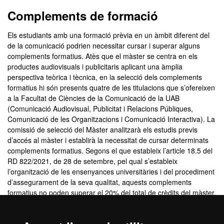
Complements de formació
Els estudiants amb una formació prèvia en un àmbit diferent del
de la comunicació podrien necessitar cursar i superar alguns
complements formatius. Atès que el màster se centra en els
productes audiovisuals i publicitaris aplicant una àmplia
perspectiva teòrica i tècnica, en la selecció dels complements
formatius hi són presents quatre de les titulacions que s’ofereixen
a la Facultat de Ciències de la Comunicació de la UAB
(Comunicació Audiovisual, Publicitat i Relacions Públiques,
Comunicació de les Organitzacions i Comunicació Interactiva). La
comissió de selecció del Màster analitzarà els estudis previs
d’accés al màster i establirà la necessitat de cursar determinats
complements formatius. Segons el que estableix l’article 18.5 del
RD 822/2021, de 28 de setembre, pel qual s’estableix
l’organització de les ensenyances universitàries i del procediment
d’assegurament de la seva qualitat, aquests complements
formatius no poden superar el 20% del total de crèdits del màster.
Per tant, el màxim de complements formatius a cursar per
l’alumnat són 12 crèdits ECTS.