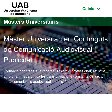
Ves al contingut principal
Ves a la navegació de la pàgina
UAB Universitat Autònoma de Barcelona
Idioma selecci
Català
Màsters Universitaris
Màster Universitari en Continguts
de Comunicació Audiovisual i
Publicitat
Formació orientada a la recerca i l’exercici professional, atenent
amb una mirada crítica les transformacions constants del sector
de la comunicació audiovisual i publicitària
Màster Oficial - Contingut