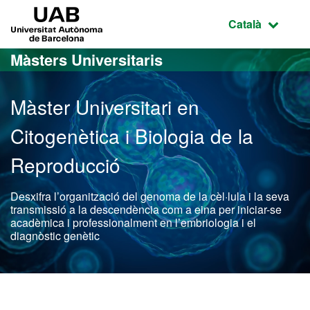
Ves al contingut principal
Ves a la navegació de la pàgina
UAB Universitat Autònoma de Barcelona
Idioma selecci
Català
Màsters Universitaris
Màster Universitari en
Citogenètica i Biologia de la
Reproducció
Desxifra l’organització del genoma de la cèl·lula i la seva
transmissió a la descendència com a eina per iniciar-se
acadèmica i professionalment en l’embriologia i el
diagnòstic genètic
Màster Oficial - Citogenèt