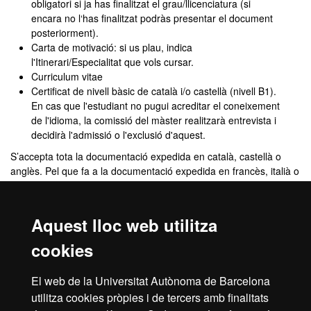
obligatori si ja has finalitzat el grau/llicenciatura (si
encara no l‘has finalitzat podràs presentar el document
posteriorment).
Carta de motivació: si us plau, indica
l'Itinerari/Especialitat que vols cursar.
Curriculum vitae
Certificat de nivell bàsic de català i/o castellà (nivell B1).
En cas que l'estudiant no pugui acreditar el coneixement
de l'idioma, la comissió del màster realitzarà entrevista i
decidirà l'admissió o l'exclusió d'aquest.
S’accepta tota la documentació expedida en català, castellà o
anglès. Pel que fa a la documentació expedida en francès, italià o
portuguès, se’n pot tramitar la traducció al Servei de Llengües de
la UAB. La persona interessada s’ha de fer càrrec d’aquesta
gestió i de les despeses que comporta. En tots els altres casos,
Aquest lloc web utilitza
cal adjuntar la corresponent traducció al català, al castellà o a
l’anglès efectuada per un traductor jurat, per qualsevol
cookies
representació diplomàtica o consular de l’Estat espanyol a
l’estranger, o per la representació diplomàtica o consular a
El web de la Universitat Autònoma de Barcelona
Espanya del país del qual és nacional la persona sol·licitant.
utilitza cookies pròpies i de tercers amb finalitats
Si encara no tens el títol perquè estàs acabant la titulació, cal que