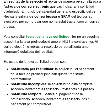
El
resultat de la selecció
el rebràs de manera personalitzada a
l'adreça de
correu electrònic
que vas indicar a la sol·licitud
d'admissió. En funció del calendari general o específic del centre.
Revisa la
safata de correu brossa o SPAM
del teu correu
electrònic per comprovar que no ha estat tractat com un correu
brossa.
Pots consultar
l'
estat de la teva sol·licitud
i fer-ne un seguiment,
accedint a la teva preinscripció amb el NIU i la contrasenya. Al
correu electrònic rebràs la resolució personalitzada amb
informació detallada del resultat.
Els estats de la teva sol·licitud poden ser:
Sol·licitada per l'estudiant
: la sol·licitud i el pagament
de la taxa de preinscripció han quedat registrats
correctament.
Sol·licitud incompleta
: la sol·licitud no està completa.
Accedeix novament a l'aplicació i revisa tots els passos.
Sol·licitud temporal
: Manca el pagament de la
preinscripció. Accedeix novament a l'aplicació i fes el
pagament per completar-la.