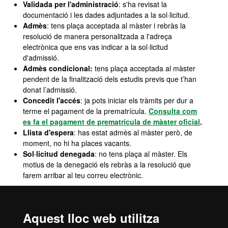
Validada per l'administració
: s'ha revisat la
documentació i les dades adjuntades a la sol·licitud.
Admès
: tens plaça acceptada al màster i rebràs la
resolució de manera personalitzada a l'adreça
electrònica que ens vas indicar a la sol·licitud
d'admissió.
Admès condicional:
tens plaça acceptada al màster
pendent de la finalització dels estudis previs que t’han
donat l’admissió.
Concedit l'accés
: ja pots iniciar els tràmits per dur a
terme el pagament de la prematrícula.
Consulta com
es fa el pagament de prematrícula de màster oficial
.
Llista d'espera
: has estat admès al màster però, de
moment, no hi ha places vacants.
Sol·licitud denegada
: no tens plaça al màster. Els
motius de la denegació els rebràs a la resolució que
farem arribar al teu correu electrònic.
Admissió específica del centre
Aquest lloc web utilitza
El departament de Ciència Política i Dret Públic ofereix una beca