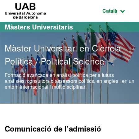
Ves al contingut principal
Ves a la navegació de la pàgina
UAB Universitat Autònoma de Barcelona
Idioma selecci
Català
Màsters Universitaris
Màster Universitari en Ciència
Política / Political Science
Formació avançada en anàlisi política per a futurs
analistes, consultors o assessors polítics, en anglès i en un
entorn internacional i multidisciplinari
Màster Oficial - Ciència Pol
Comunicació de l’admissió