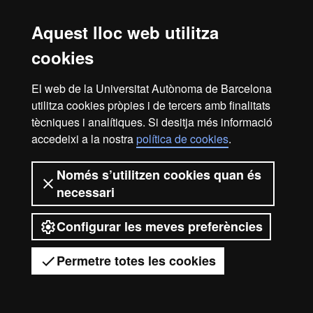
docent
Aquest lloc web utilitza
Pots consultar el període de preinscripció en el
calendari
cookies
acadèmic administratiu
.
Si necessites
visat d'estudiant
és molt important tenir en compte
El web de la Universitat Autònoma de Barcelona
els terminis de tramitació. Per a més informació, recomanem
consultar la web de l'
utilitza cookies pròpies i de tercers amb finalitats
International Support Service
.
tècniques i analítiques. Si desitja més informació
accedeixi a la nostra
política de cookies
.
Avís legal
Protecció de dades
Sobre el web
Només s’utilitzen cookies quan és
necessari
Accessibilitat web
Mapa del web UAB
2026 Universitat Autònoma de
Configurar les meves preferències
Barcelona
Permetre totes les cookies
Tens dubtes?
Desplegar el menú mòbil