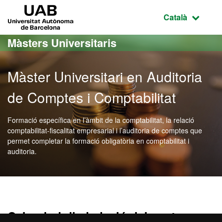
Ves al contingut principal
Ves a la navegació de la pàgina
UAB Universitat Autònoma de Barcelona
Idioma selecci
Català
Màsters Universitaris
Màster Universitari en Auditoria
de Comptes i Comptabilitat
Formació específica en l’àmbit de la comptabilitat, la relació
comptabilitat-fiscalitat empresarial i l’auditoria de comptes que
permet completar la formació obligatòria en comptabilitat i
auditoria.
Màster Oficial - Auditoria
Calendari d'admissió del centre