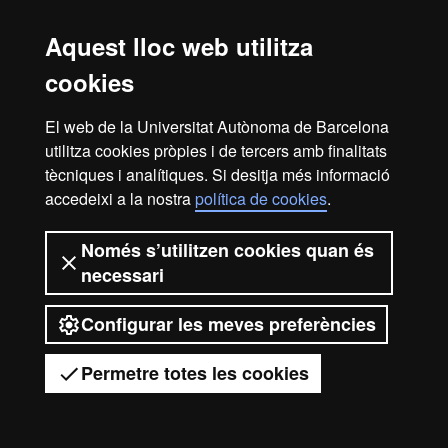
docent
Aquest lloc web utilitza
Les soŀlicituds s'avaluen contínuament des del 15 de novembre
cookies
fins al 30 de juny.
El web de la Universitat Autònoma de Barcelona
Per més informació consulta el
procediment d'admissió al màster
.
utilitza cookies pròpies i de tercers amb finalitats
tècniques i analítiques. Si desitja més informació
accedeixi a la nostra
política de cookies
.
Avís legal
Protecció de dades
Sobre el web
Només s’utilitzen cookies quan és
Accessibilitat web
Mapa del web UAB
necessari
2026 Universitat Autònoma de
Configurar les meves preferències
Barcelona
Permetre totes les cookies
Tens dubtes?
Desplegar el menú mòbil