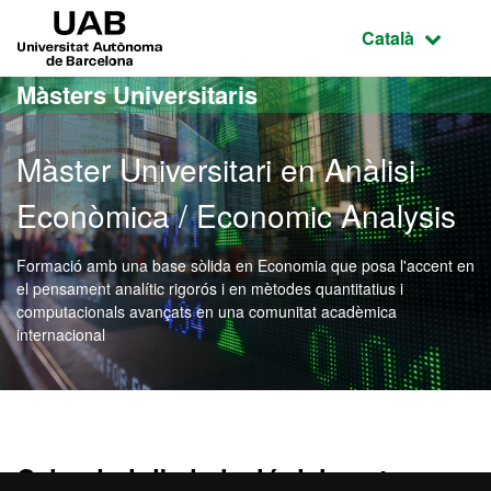
Ves al contingut principal
Ves a la navegació de la pàgina
UAB Universitat Autònoma de Barcelona
Idioma selecci
Català
Màsters Universitaris
Màster Universitari en Anàlisi
Econòmica / Economic Analysis
Formació amb una base sòlida en Economia que posa l'accent en
el pensament analític rigorós i en mètodes quantitatius i
computacionals avançats en una comunitat acadèmica
internacional
Màster Oficial - Anàlisi 
Calendari d'admissió del centre